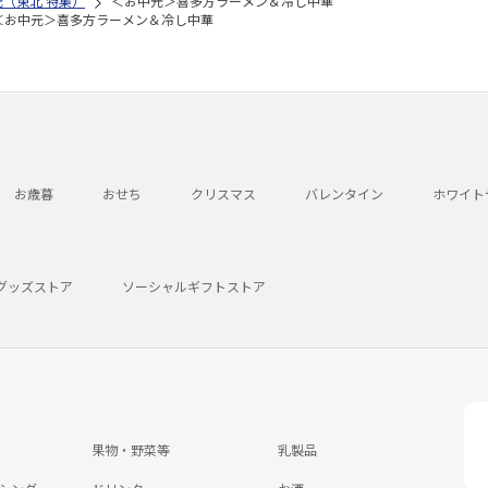
元（東北 特集）
＜お中元＞喜多方ラーメン＆冷し中華
＜お中元＞喜多方ラーメン＆冷し中華
お歳暮
おせち
クリスマス
バレンタイン
ホワイト
グッズストア
ソーシャルギフトストア
果物・野菜等
乳製品