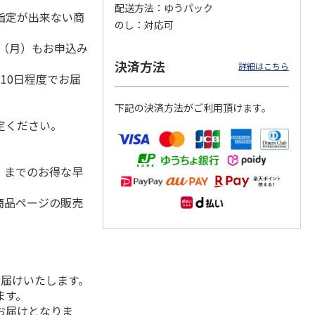
配送方法
ゆうパック
指定が出来ない商
のし
対応可
1日（月）もお申込み
）
味ラー
＜お中元＞喜多方ラ
札幌西山ラーメン
一蘭ラーメン 博多
決済方法
詳細はこちら
ーメン温冷詰合せ
５食
細麺ストレート ５
10日程度でお届
食
4.0
（2）
4.7
（3）
5.0
（2）
下記の決済方法がご利用頂けます。
1,900円
1,950円
3,180円
定ください。
(送料・税込)
(送料・税込)
(送料・税込)
水）までのお得な早
商品ページの販売
お届けいたします。
ます。
お届けとなりま