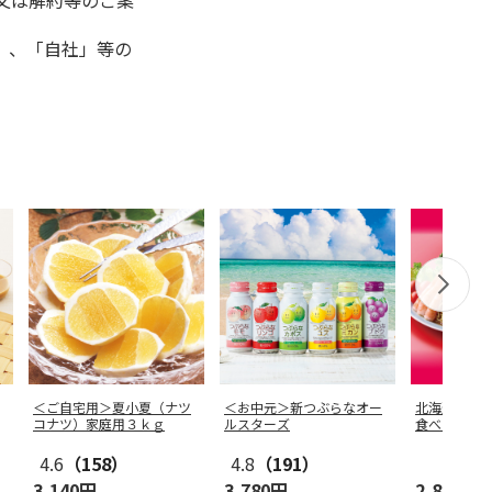
又は解約等のご案
」、「自社」等の
＜ご自宅用＞夏小夏（ナツ
＜お中元＞新つぶらなオー
北海道・九
コナツ）家庭用３ｋｇ
ルスターズ
食べくらべ
4.6
（158）
4.8
（191）
3,140円
3,780円
2,880円