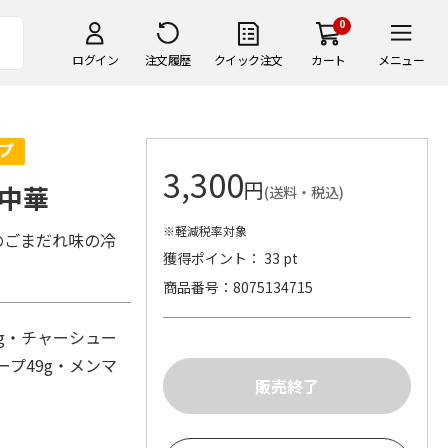
0
ログイン
注文履歴
クイック注文
カート
メニュー
3,300
円
中華
(送料・税込)
※軽減税率対象
のごまだれ味の冷
獲得ポイント： 33 pt
商品番号
8075134715
7g・チャーシュー
ープ49g・メンマ