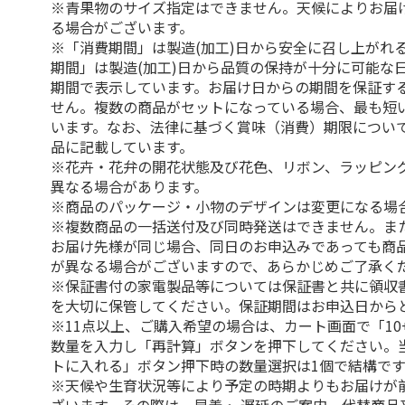
※青果物のサイズ指定はできません。天候によりお届
る場合がございます。
※「消費期間」は製造(加工)日から安全に召し上がれ
期間」は製造(加工)日から品質の保持が十分に可能な
期間で表示しています。お届け日からの期間を保証す
せん。複数の商品がセットになっている場合、最も短
います。なお、法律に基づく賞味（消費）期限につい
品に記載しています。
※花卉・花弁の開花状態及び花色、リボン、ラッピング
異なる場合があります。
※商品のパッケージ・小物のデザインは変更になる場
※複数商品の一括送付及び同時発送はできません。ま
お届け先様が同じ場合、同日のお申込みであっても商
が異なる場合がございますので、あらかじめご了承く
※保証書付の家電製品等については保証書と共に領収
を大切に保管してください。保証期間はお申込日から
※11点以上、ご購入希望の場合は、カート画面で「10
数量を入力し「再計算」ボタンを押下してください。
トに入れる」ボタン押下時の数量選択は1個で結構です
※天候や生育状況等により予定の時期よりもお届けが