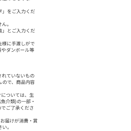
字」をご入力くだ
せん。
装」とご入力くだ
先様に手渡しがで
袋やダンボール等
されていないもの
んので、商品内容
けについては、生
活魚介類)の一部・
のでご了承くださ
、お届けが消費・賞
さい。