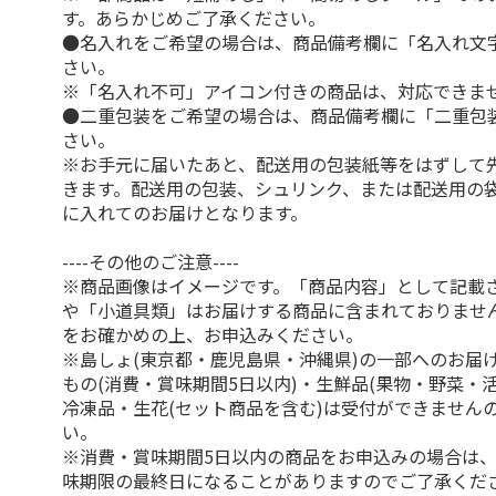
す。あらかじめご了承ください。
●名入れをご希望の場合は、商品備考欄に「名入れ文
さい。
※「名入れ不可」アイコン付きの商品は、対応できま
●二重包装をご希望の場合は、商品備考欄に「二重包
さい。
※お手元に届いたあと、配送用の包装紙等をはずして
きます。配送用の包装、シュリンク、または配送用の
に入れてのお届けとなります。
----その他のご注意----
※商品画像はイメージです。「商品内容」として記載
や「小道具類」はお届けする商品に含まれておりませ
をお確かめの上、お申込みください。
※島しょ(東京都・鹿児島県・沖縄県)の一部へのお届
もの(消費・賞味期間5日以内)・生鮮品(果物・野菜・
冷凍品・生花(セット商品を含む)は受付ができません
い。
※消費・賞味期間5日以内の商品をお申込みの場合は
味期限の最終日になることがありますのでご了承くだ