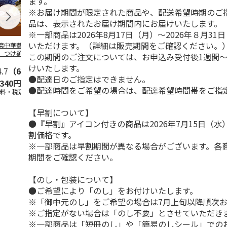
ます。
※お届け期間が限定された商品や、配送希望時期のご
品は、表示されたお届け期間内にお届けいたします。
※一部商品は2026年8月17日（月）～2026年８月3
いただけます。（詳細は販売期間をご確認ください。
葉中華蕎麦「とみ
＜ご自宅用＞喜多方
山形発祥 栄屋本店
北海道名店の
」つけ麺４食
ラーメン味三昧温冷
元祖冷しらーめん
メン５種
この期間のご注文については、お申込み受付後1週間～
セット １０食
４食
けいたします。
4.7
（6）
5.0
（1）
5.0
（1）
5.0
（2）
●配達日のご指定はできません。
,340円
2,450円
1,440円
2,980円
●配達時間をご希望の場合は、配達希望時間帯をご指
送料・税込)
(送料・税込)
(送料・税込)
(送料・税込)
【早割について】
●『早割』アイコン付きの商品は2026年7月15日（
割価格です。
※一部商品は早割期間が異なる場合がございます。各
期間をご確認ください。
【のし・包装について】
●ご希望により「のし」をお付けいたします。
※「御中元のし」をご希望の場合は7月上旬以降順次
※ご指定がない場合は「のし不要」とさせていただき
※一部商品は「短冊のし」や「簡易のしシール」での