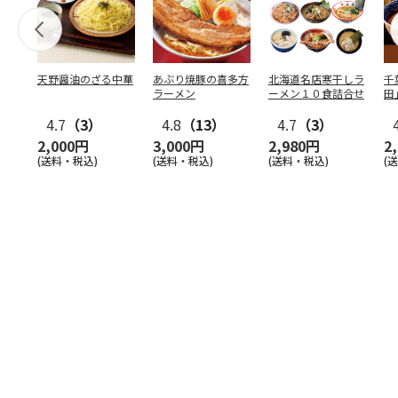
天野醤油のざる中華
あぶり焼豚の喜多方
北海道名店寒干しラ
千
ラーメン
ーメン１０食詰合せ
田
4.7
（3）
4.8
（13）
4.7
（3）
2,000円
3,000円
2,980円
2
(送料・税込)
(送料・税込)
(送料・税込)
(