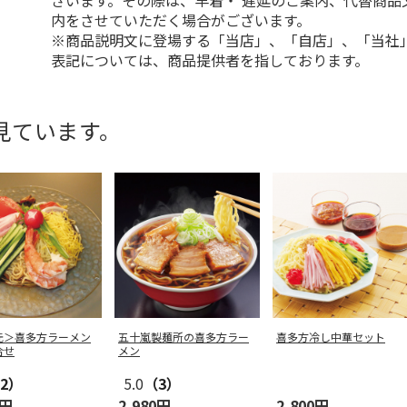
ざいます。その際は、早着・ 遅延のご案内、代替商品
内をさせていただく場合がございます。
※商品説明文に登場する「当店」、「自店」、「当社
表記については、商品提供者を指しております。
見ています。
元＞喜多方ラーメン
五十嵐製麺所の喜多方ラー
喜多方冷し中華セット
合せ
メン
2）
5.0
（3）
0円
2,980円
2,800円