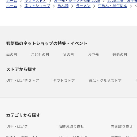
ホーム
ギフトストア
お中元・夏ギフト特集 2026
2026年度 お中
ホーム
ネットショップ
めん類
ラーメン
生めん・半生めん
郵便局のネットショップの特集・イベント
母の日
こどもの日
父の日
お中元
敬老の日
ストアから探す
切手・はがきストア
ギフトストア
食品・グルメストア
カテゴリから探す
切手・はがき
海鮮お取り寄せ
肉お取り寄せ