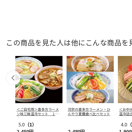
この商品を見た人は他にこんな商品を
＜ご自宅用＞喜多方ラーメ
河京の喜多方ラーメン・ひ
＜お中
ン味三昧温冷セット １０
んやり夏麺食べ比べセット
温冷詰
食
5.0
（1）
4.0
（
2,450円
2,480円
1,90