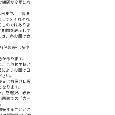
け期間が変更にな
る日まで、「賞味
日までをそれぞれ
るものではありま
い期間を表示して
ては、各お届け商
(包装)等は多少
合があります。
た、ご依頼主様と
品によりお届け日
ださい。
書又はお届け伝票
となります。
+」を選択、必要
当画面での「カー
。
前後することがご