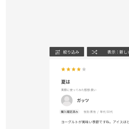
絞り込み
表示：新し
夏は
実際に使ってみた感想
:良い
ガッツ
購入確認済み
性別:
男性
年代:
50代
ヨーグルトが美味い季節ですね。アイスほ