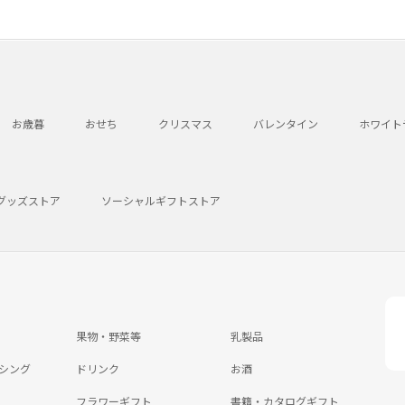
お歳暮
おせち
クリスマス
バレンタイン
ホワイト
グッズストア
ソーシャルギフトストア
果物・野菜等
乳製品
シング
ドリンク
お酒
フラワーギフト
書籍・カタログギフト