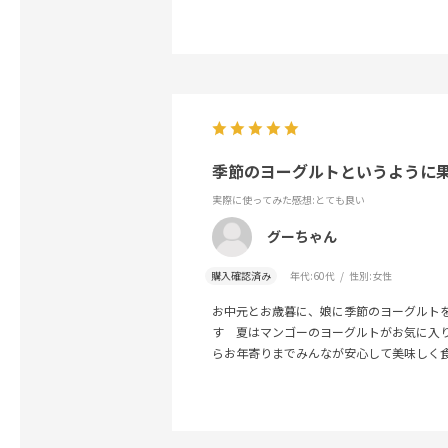
季節のヨーグルトというように
実際に使ってみた感想
:とても良い
グーちゃん
購入確認済み
年代:
60代
性別:
女性
お中元とお歳暮に、娘に季節のヨーグルト
す 夏はマンゴーのヨーグルトがお気に入
らお年寄りまでみんなが安心して美味しく