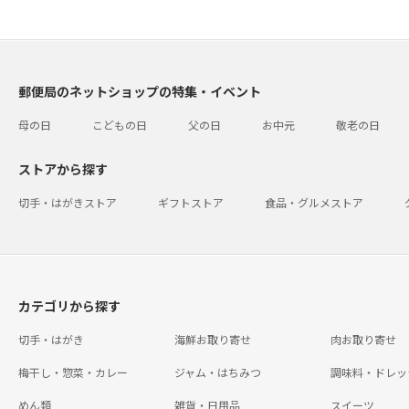
郵便局のネットショップの特集・イベント
母の日
こどもの日
父の日
お中元
敬老の日
ストアから探す
切手・はがきストア
ギフトストア
食品・グルメストア
カテゴリから探す
切手・はがき
海鮮お取り寄せ
肉お取り寄せ
梅干し・惣菜・カレー
ジャム・はちみつ
調味料・ドレッ
めん類
雑貨・日用品
スイーツ