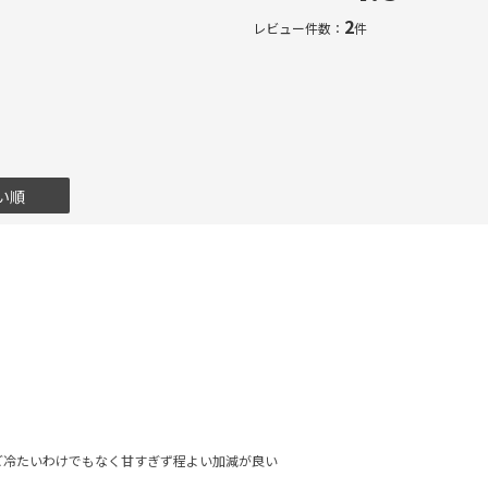
2
レビュー件数：
件
い順
ど冷たいわけでもなく甘すぎず程よい加減が良い