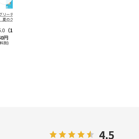
グリーティング切
【グリーティング切
レターパックプラス
＜お中元＞新
】夏のグリーティ
手】夏のグリーティ
（600円）（20部セ
なオールスタ
グ（85円）
ング（110円）
ット）
5.0
（10）
5.0
（17）
4.8
（24）
4.8
（19
50円
1,100円
12,000円
3,780円
送料別)
(送料別)
(送料別)
(送料・税込)
4.5