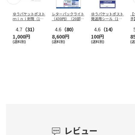
ゆうパケットポスト
レターパックライト
ゆうパケットポスト
【
ｍｉｎｉ封筒（1個
（430円）（20部セ
発送用シール（1個
手
（50枚）セット）
ット）
（20枚）セット）
ン
4.7
（31）
4.6
（80）
4.6
（14）
1,000円
8,600円
100円
8
(送料別)
(送料別)
(送料別)
(
レビュー