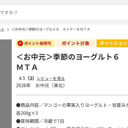
ルト
＜お中元＞季節のヨーグルト６ ＫＹＰ－６ＭＴＡ
＜お中元＞季節のヨーグルト６ 
ＭＴＡ
4.5
（2）
レビューを見る
2026年 お中元（東北）
●商品内容／マンゴーの果実入りヨーグルト・甘夏
各200g×3
●賞味期間／冷蔵で7日