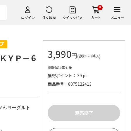
0
ログイン
注文履歴
クイック注文
カート
メニュー
3,990
円
ＫＹＰ－６
(送料・税込)
※軽減税率対象
獲得ポイント： 39 pt
商品番号
8075122413
みかんヨーグルト