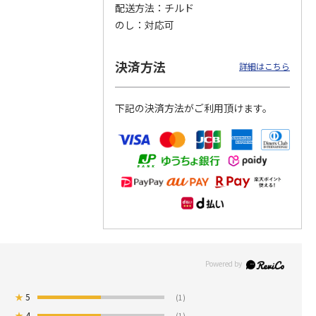
配送方法
チルド
のし
対応可
つぶら
【グリーティング切
【グリーティング切
【のり式】110円普
ーズ
手】ハッピーグリー
手】グリーティング
通切手・千鳥（1シ
ティング（110円）
（シンプル）（110
ート100枚）
決済方法
詳細はこちら
1）
5.0
（2）
円
4.8
…
（11）
4.6
（7）
1,100円
5,500円
11,000円
(送料別)
(送料別)
(送料別)
下記の決済方法がご利用頂けます。
★
5
(1)
★
4
(1)