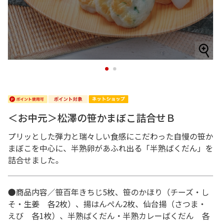
1
2
＜お中元＞松澤の笹かまぼこ詰合せＢ
プリッとした弾力と瑞々しい食感にこだわった自慢の笹か
まぼこを中心に、半熟卵があふれ出る「半熟ばくだん」を
詰合せました。
●商品内容／笹百年きちじ5枚、笹のかほり（チーズ・し
そ・生姜 各2枚）、揚はんぺん2枚、仙台揚（さつま・
えび 各1枚）、半熟ばくだん・半熟カレーばくだん 各