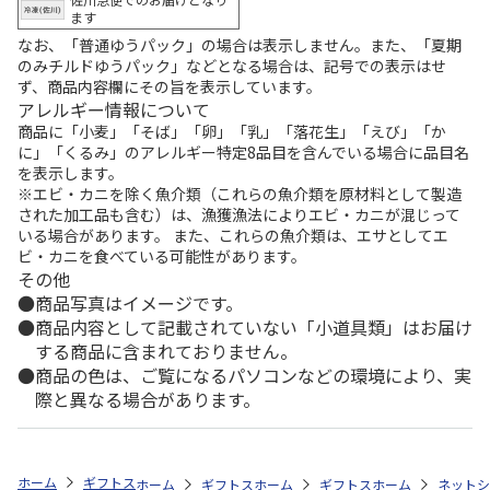
ます
なお、「普通ゆうパック」の場合は表示しません。また、「夏期
のみチルドゆうパック」などとなる場合は、記号での表示はせ
ず、商品内容欄にその旨を表示しています。
アレルギー情報について
商品に「小麦」「そば」「卵」「乳」「落花生」「えび」「か
に」「くるみ」のアレルギー特定8品目を含んでいる場合に品目名
を表示します。
※エビ・カニを除く魚介類（これらの魚介類を原材料として製造
された加工品も含む）は、漁獲漁法によりエビ・カニが混じって
いる場合があります。 また、これらの魚介類は、エサとしてエ
ビ・カニを食べている可能性があります。
その他
商品写真はイメージです。
商品内容として記載されていない「小道具類」はお届け
する商品に含まれておりません。
商品の色は、ご覧になるパソコンなどの環境により、実
際と異なる場合があります。
ホーム
ギフトストア
お中元・夏ギフト特集 2026
おすすめ ご当地
ホーム
ギフトストア
ホーム
お中元・夏ギフト特集 2026
ギフトストア
ホーム
お中元・夏
ネットシ