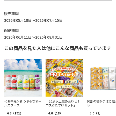
販売期間
2026年05月18日～2026年07月15日
配送期間
2026年06月11日～2026年08月31日
この商品を見た人は他にこんな商品も買っています
＜お中元＞新つぶらなオー
「20点以上詰め合わせ！
阿部の笹かまぼこ
ルスターズ
ロスおたすけセット」
Ｂ
4.8
（191）
4.0
（18）
5.0
（1）