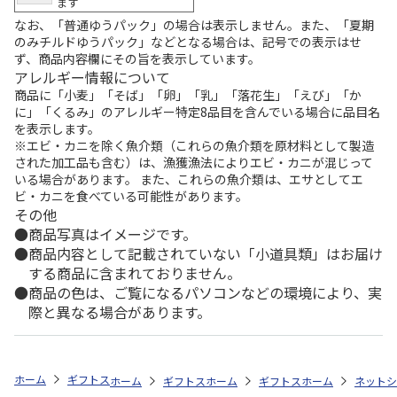
ます
なお、「普通ゆうパック」の場合は表示しません。また、「夏期
のみチルドゆうパック」などとなる場合は、記号での表示はせ
ず、商品内容欄にその旨を表示しています。
アレルギー情報について
商品に「小麦」「そば」「卵」「乳」「落花生」「えび」「か
に」「くるみ」のアレルギー特定8品目を含んでいる場合に品目名
を表示します。
※エビ・カニを除く魚介類（これらの魚介類を原材料として製造
された加工品も含む）は、漁獲漁法によりエビ・カニが混じって
いる場合があります。 また、これらの魚介類は、エサとしてエ
ビ・カニを食べている可能性があります。
その他
商品写真はイメージです。
商品内容として記載されていない「小道具類」はお届け
する商品に含まれておりません。
商品の色は、ご覧になるパソコンなどの環境により、実
際と異なる場合があります。
ホーム
ギフトストア
お中元・夏ギフト特集 2026
おすすめ ご当地
ホーム
ギフトストア
ホーム
お中元・夏ギフト特集 2026
ギフトストア
ホーム
お中元・夏
ネットシ