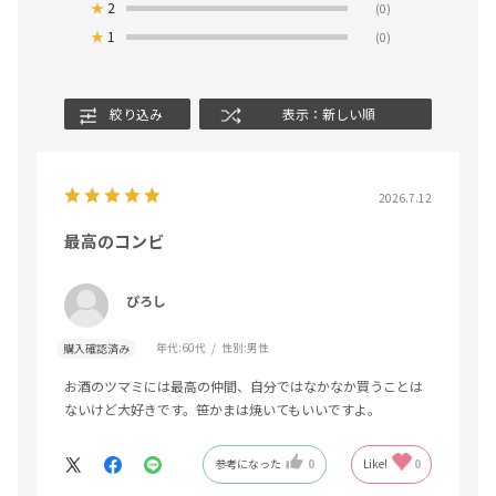
★
2
(0)
★
1
(0)
絞り込み
表示：新しい順
2026.7.12
最高のコンビ
ぴろし
年代:
60代
性別:
男性
購入確認済み
お酒のツマミには最高の仲間、自分ではなかなか買うことは
ないけど大好きです。笹かまは焼いてもいいですよ。
参考になった
0
Like!
0