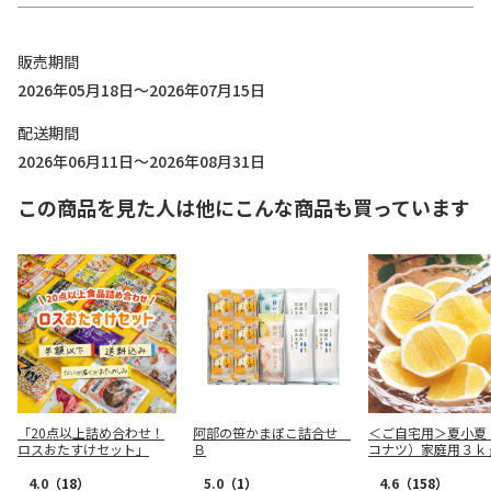
販売期間
2026年05月18日～2026年07月15日
配送期間
2026年06月11日～2026年08月31日
この商品を見た人は他にこんな商品も買っています
「20点以上詰め合わせ！
阿部の笹かまぼこ詰合せ
＜ご自宅用＞夏小夏
ロスおたすけセット」
Ｂ
コナツ）家庭用３ｋ
4.0
（18）
5.0
（1）
4.6
（158）