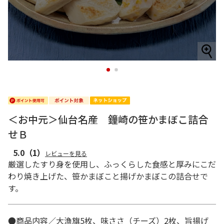
1
2
＜お中元＞仙台名産 鐘崎の笹かまぼこ詰合
せＢ
5.0
（1）
レビューを見る
厳選したすり身を使用し、ふっくらした食感と厚みにこだ
わり焼き上げた、笹かまぼこと揚げかまぼこの詰合せで
す。
●商品内容／大漁旗5枚、味ささ（チーズ）2枚、旨揚げ