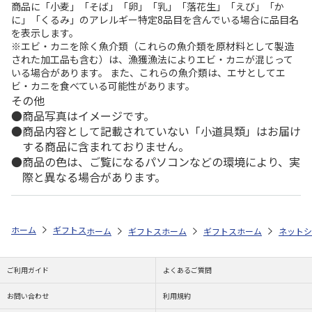
商品に「小麦」「そば」「卵」「乳」「落花生」「えび」「か
に」「くるみ」のアレルギー特定8品目を含んでいる場合に品目名
を表示します。
※エビ・カニを除く魚介類（これらの魚介類を原材料として製造
された加工品も含む）は、漁獲漁法によりエビ・カニが混じって
いる場合があります。 また、これらの魚介類は、エサとしてエ
ビ・カニを食べている可能性があります。
その他
商品写真はイメージです。
商品内容として記載されていない「小道具類」はお届け
する商品に含まれておりません。
商品の色は、ご覧になるパソコンなどの環境により、実
際と異なる場合があります。
ホーム
ギフトストア
お中元・夏ギフト特集 2026
おすすめ ご当地
ホーム
ギフトストア
ホーム
お中元・夏ギフト特集 2026
ギフトストア
ホーム
お中元・夏
ネットシ
ご利用ガイド
よくあるご質問
お問い合わせ
利用規約