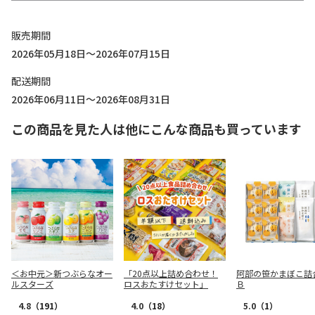
販売期間
2026年05月18日～2026年07月15日
配送期間
2026年06月11日～2026年08月31日
この商品を見た人は他にこんな商品も買っています
＜お中元＞新つぶらなオー
「20点以上詰め合わせ！
阿部の笹かまぼこ
ルスターズ
ロスおたすけセット」
Ｂ
4.8
（191）
4.0
（18）
5.0
（1）