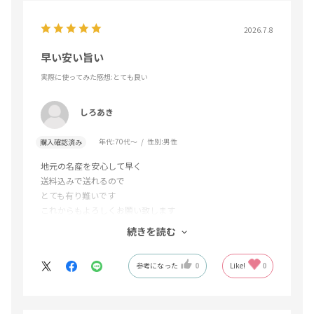
2026.7.8
早い安い旨い
実際に使ってみた感想
:とても良い
しろあき
年代:
70代～
性別:
男性
購入確認済み
地元の名産を安心して早く
送料込みで送れるので
とても有り難いです
これからもよろしくお願い致します
喜びのメールも頂き
続きを読む
感謝です
参考になった
0
Like!
0