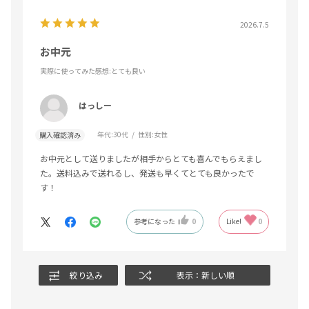
2026.7.5
お中元
実際に使ってみた感想
:とても良い
はっしー
年代:
30代
性別:
女性
購入確認済み
お中元として送りましたが相手からとても喜んでもらえまし
た。送料込みで送れるし、発送も早くてとても良かったで
す！
参考になった
0
Like!
0
絞り込み
表示：新しい順