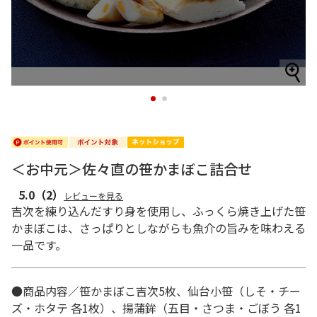
1
2
＜お中元＞佐々直の笹かまぼこ詰合せ
5.0
（2）
レビューを見る
吉次を練り込んだすり身を使用し、ふっくら焼き上げた笹
かまぼこは、さっぱりとしながらも魚介の旨みを味わえる
一品です。
●商品内容／笹かまぼこ吉次5枚、仙台小笹（しそ・チー
ズ・ホタテ 各1枚）、揚蒲鉾（五目・さつま・ごぼう 各1