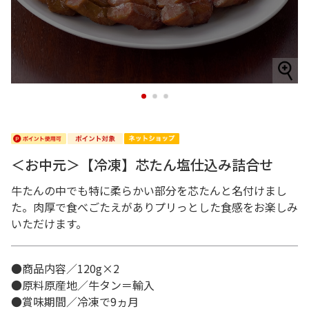
1
2
3
＜お中元＞【冷凍】芯たん塩仕込み詰合せ
牛たんの中でも特に柔らかい部分を芯たんと名付けまし
た。肉厚で食べごたえがありプリっとした食感をお楽しみ
いただけます。
●商品内容／120g×2
●原料原産地／牛タン＝輸入
●賞味期間／冷凍で9ヵ月