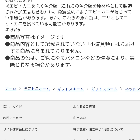
※エビ・カニを除く魚介類（これらの魚介類を原材料として製造
された加工品も含む）は、漁獲漁法によりエビ・カニが混じって
いる場合があります。 また、これらの魚介類は、エサとしてエ
ビ・カニを食べている可能性があります。
その他
商品写真はイメージです。
商品内容として記載されていない「小道具類」はお届け
する商品に含まれておりません。
商品の色は、ご覧になるパソコンなどの環境により、実
際と異なる場合があります。
ホーム
ギフトストア
お中元・夏ギフト特集 2026
おすすめ ご当地
ホーム
ギフトストア
ホーム
お中元・夏ギフト特集 2026
ギフトストア
ホーム
お中元・夏
ネットシ
ご利用ガイド
よくあるご質問
お問い合わせ
利用規約
サイト運営会社について
特定商取引法に基づく表記について