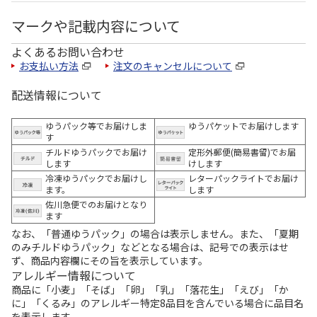
マークや記載内容について
よくあるお問い合わせ
お支払い方法
注文のキャンセルについて
配送情報について
ゆうパック等でお届けしま
ゆうパケットでお届けします
す
チルドゆうパックでお届け
定形外郵便(簡易書留)でお届
します
けします
冷凍ゆうパックでお届けし
レターパックライトでお届け
ます。
します
佐川急便でのお届けとなり
ます
なお、「普通ゆうパック」の場合は表示しません。また、「夏期
のみチルドゆうパック」などとなる場合は、記号での表示はせ
ず、商品内容欄にその旨を表示しています。
アレルギー情報について
商品に「小麦」「そば」「卵」「乳」「落花生」「えび」「か
に」「くるみ」のアレルギー特定8品目を含んでいる場合に品目名
を表示します。