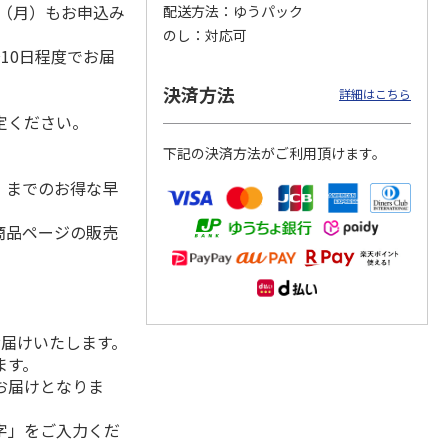
1日（月）もお申込み
配送方法
ゆうパック
）
のし
対応可
10日程度でお届
オータ
野菜スープ６種類詰
＜お中元＞じゃがバ
ＡＮＡオリジナルビ
決済方法
詳細はこちら
トルト
合せ ８食
タースープ２０食
ーフコンソメスープ
定ください。
Ａ（２箱）
5.0
（2）
4.0
（1）
下記の決済方法がご利用頂けます。
2,880円
2,700円
3,130円
)
(送料・税込)
(送料・税込)
(送料・税込)
水）までのお得な早
商品ページの販売
お届けいたします。
ます。
お届けとなりま
字」をご入力くだ