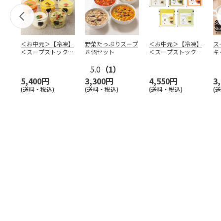
＜お中元＞【冷凍】
野菜たっぷりスープ
＜お中元＞【冷凍】
ス
＜スープストックト
８個セット
＜スープストックト
キ
ーキョー＞人気の冷
ーキョー＞人気の冷
ａ
たい
…
5.0
（1）
たい
…
【
5,400円
3,300円
4,550円
3
(送料・税込)
(送料・税込)
(送料・税込)
(