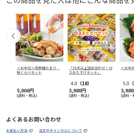
＜お中元＞完熟梅たまり
「20点以上詰め合わせ！ロ
＜お中
味くらべセット
スおたすけセット」
4.0
（18）
5.0
（
5,000円
3,980円
3,98
(送料・税込)
(送料・税込)
(送料・
よくあるお問い合わせ
お支払い方法
注文のキャンセルについて