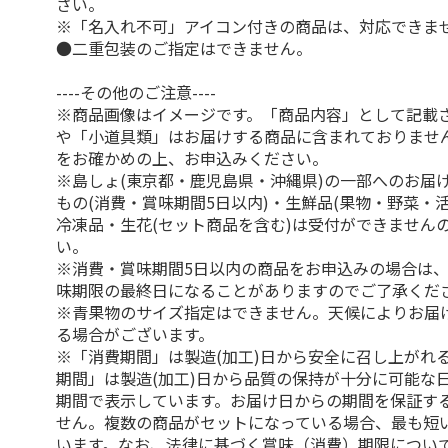
さい。
※「名入れ不可」アイコン付きの商品は、対応できま
●二重包装のご指定はできません。
----その他のご注意----
※商品画像はイメージです。「商品内容」として記載
や「小道具類」はお届けする商品に含まれておりませ
をお確かめの上、お申込みください。
※島しょ(東京都・鹿児島県・沖縄県)の一部へのお届
もの(消費・賞味期間5日以内)・生鮮品(果物・野菜・
冷凍品・生花(セット商品を含む)は受付ができません
い。
※消費・賞味期間5日以内の商品をお申込みの場合は
味期限の最終日になることがありますのでご了承くだ
※青果物のサイズ指定はできません。天候によりお届
る場合がございます。
※「消費期間」は製造(加工)日から安全に召し上がれ
期間」は製造(加工)日から品質の保持が十分に可能な
期間で表示しています。お届け日からの期間を保証す
せん。複数の商品がセットになっている場合、最も短
います。なお、法律に基づく賞味（消費）期限につい