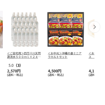
＜ご自宅用＞四万十川天然
＜お中元＞沖縄の食ミニア
＜お中元＞
源流水５００ｍｌ×２４
ラカルトセット
ス １２缶
（ラベルレス
…
5.0
（3）
2,570円
4,500円
4,100円
(送料・税込)
(送料・税込)
(送料・税込)