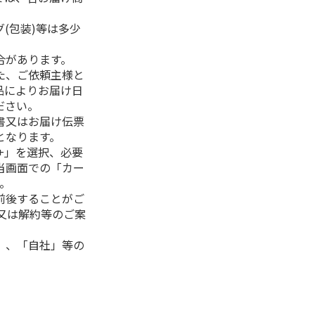
(包装)等は多少
合があります。
た、ご依頼主様と
品によりお届け日
ださい。
書又はお届け伝票
となります。
+」を選択、必要
当画面での「カー
。
前後することがご
又は解約等のご案
」、「自社」等の