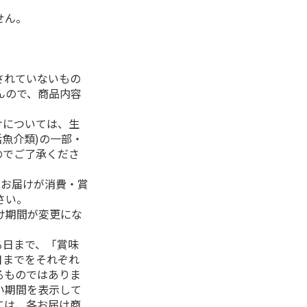
せん。
されていないもの
んので、商品内容
けについては、生
活魚介類)の一部・
のでご了承くださ
、お届けが消費・賞
さい。
け期間が変更にな
る日まで、「賞味
日までをそれぞれ
るものではありま
い期間を表示して
ては、各お届け商