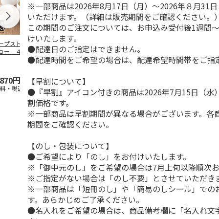
※一部商品は2026年8月17日（月）～2026年８月3
いただけます。（詳細は販売期間をご確認ください。
この期間のご注文については、お申込み受付後1週間～
けいたします。
ープストックトー
「JINBO MINAMI
【冷凍】〈スープス
ホテルニュー
●配達日のご指定はできません。
ョー ４種のＯｋ
AOYAMA」淡路の玉
トックトーキョー〉
ニ スープレ
●配達時間をご希望の場合は、配達希望時間帯をご指
ｙｕセット８袋
葱と高知
…
夏のバラエティセッ
セット
慶事
…
トＡ
,870円
3,240円
4,550円
5,400円
【早割について】
送料・税込)
(送料・税込)
(送料・税込)
(送料別・税込
●『早割』アイコン付きの商品は2026年7月15日（
割価格です。
※一部商品は早割期間が異なる場合がございます。各
期間をご確認ください。
【のし・包装について】
●ご希望により「のし」をお付けいたします。
※「御中元のし」をご希望の場合は7月上旬以降順次
※ご指定がない場合は「のし不要」とさせていただき
※一部商品は「短冊のし」や「簡易のしシール」での
す。あらかじめご了承ください。
●名入れをご希望の場合は、商品備考欄に「名入れ文