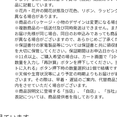
品に記載しています。
※花卉・花弁の開花状態及び花色、リボン、ラッピング
異なる場合があります。
※商品のパッケージ・小物のデザインは変更になる場
※複数商品の一括送付及び同時発送はできません。ま
お届け先様が同じ場合、同日のお申込みであっても商
が異なる場合がございますので、あらかじめご了承く
※保証書付の家電製品等については保証書と共に領収
を大切に保管してください。保証期間はお申込日から
※11点以上、ご購入希望の場合は、カート画面で「10
数量を入力し「再計算」ボタンを押下してください。
トに入れる」ボタン押下時の数量選択は1個で結構です
※天候や生育状況等により予定の時期よりもお届けが
ざいます。その際は、早着・ 遅延のご案内、代替商品
内をさせていただく場合がございます。
※商品説明文に登場する「当店」、「自店」、「当社
表記については、商品提供者を指しております。
見ています。