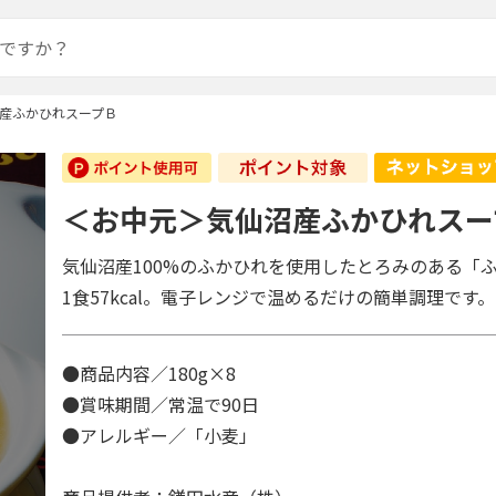
産ふかひれスープＢ
＜お中元＞気仙沼産ふかひれスー
気仙沼産100%のふかひれを使用したとろみのある「
1食57kcal。電子レンジで温めるだけの簡単調理です。
●商品内容／180g×8
●賞味期間／常温で90日
●アレルギー／「小麦」