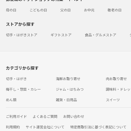
母の日
こどもの日
父の日
お中元
敬老の日
ストアから探す
切手・はがきストア
ギフトストア
食品・グルメストア
カテゴリから探す
切手・はがき
海鮮お取り寄せ
肉お取り寄せ
梅干し・惣菜・カレー
ジャム・はちみつ
調味料・ドレッ
めん類
雑貨・日用品
スイーツ
ご利用ガイド
よくあるご質問
お問い合わせ
利用規約
サイト運営会社について
特定商取引法に基づく表記について