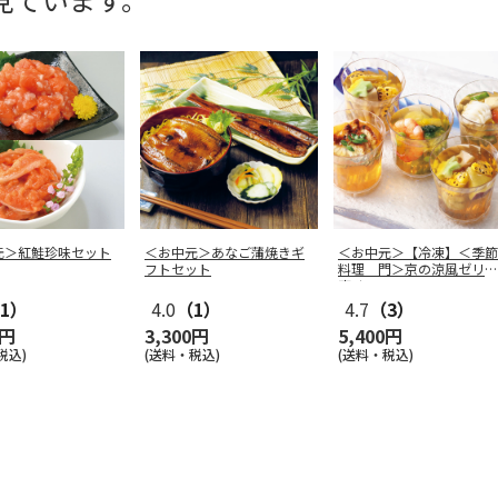
元＞紅鮭珍味セット
＜お中元＞あなご蒲焼きギ
＜お中元＞【冷凍】＜季節
フトセット
料理 門＞京の涼風ゼリー
寄せ
1）
4.0
（1）
4.7
（3）
0円
3,300円
5,400円
税込)
(送料・税込)
(送料・税込)