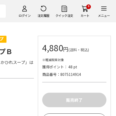
0
ログイン
注文履歴
クイック注文
カート
メニュー
4,880
円
プＢ
(送料・税込)
※軽減税率対象
ふかひれスープ」は
獲得ポイント： 48 pt
商品番号
8075114914