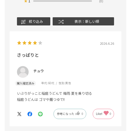
★
1
(0)
絞り込み
表示：新しい順
2026.6.26
さっぱりと
チュウ
年代:
60代
性別:
男性
購入確認済み
いぶりがっこと稲庭うどんで 梅雨 夏を乗り切る
稲庭うどんは ゴマや麺つゆで❗️
参考になった
0
Like!
0