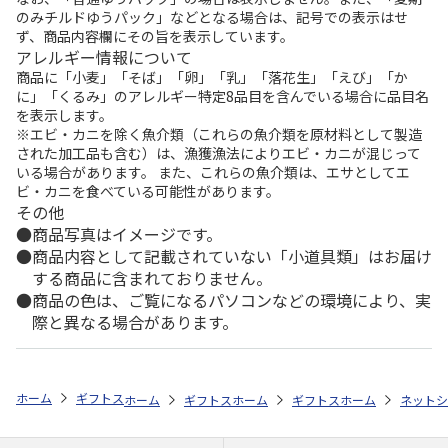
のみチルドゆうパック」などとなる場合は、記号での表示はせ
ず、商品内容欄にその旨を表示しています。
アレルギー情報について
商品に「小麦」「そば」「卵」「乳」「落花生」「えび」「か
に」「くるみ」のアレルギー特定8品目を含んでいる場合に品目名
を表示します。
※エビ・カニを除く魚介類（これらの魚介類を原材料として製造
された加工品も含む）は、漁獲漁法によりエビ・カニが混じって
いる場合があります。 また、これらの魚介類は、エサとしてエ
ビ・カニを食べている可能性があります。
その他
商品写真はイメージです。
商品内容として記載されていない「小道具類」はお届け
する商品に含まれておりません。
商品の色は、ご覧になるパソコンなどの環境により、実
際と異なる場合があります。
ホーム
ギフトストア
お中元・夏ギフト特集 2026
おすすめ ご当地
ホーム
ギフトストア
ホーム
お中元・夏ギフト特集 2026
ギフトストア
ホーム
お中元・夏
ネットシ