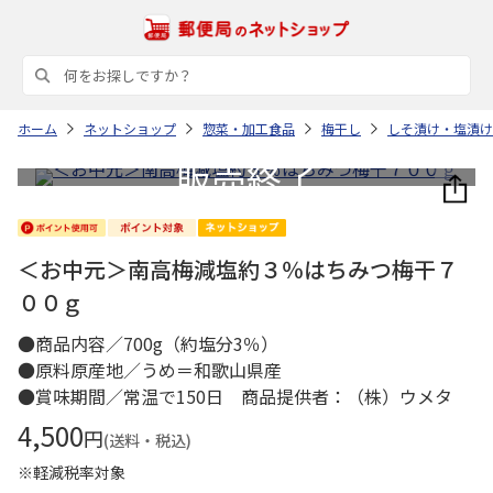
ホーム
ネットショップ
惣菜・加工食品
梅干し
しそ漬け・塩漬け
＜お中元＞南高梅減塩約３％はちみつ梅干７
００ｇ
●商品内容／700g（約塩分3％）
●原料原産地／うめ＝和歌山県産
●賞味期間／常温で150日 商品提供者：（株）ウメタ
4,500
円
(送料・税込)
※軽減税率対象