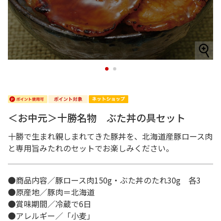
1
2
＜お中元＞十勝名物 ぶた丼の具セット
十勝で生まれ親しまれてきた豚丼を、北海道産豚ロース肉
と専用旨みたれのセットでお楽しみください。
●商品内容／豚ロース肉150g・ぶた丼のたれ30g 各3
●原産地／豚肉＝北海道
●賞味期間／冷蔵で6日
●アレルギー／「小麦」