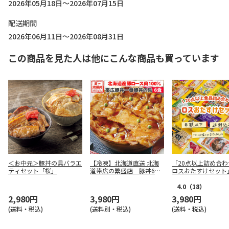
2026年05月18日～2026年07月15日
配送期間
2026年06月11日～2026年08月31日
この商品を見た人は他にこんな商品も買っています
＜お中元＞豚丼の具バラエ
【冷凍】北海道直送 北海
「20点以上詰め合わ
ティセット「桜」
道帯広の繁盛店 豚丼6食
ロスおたすけセット
セット
4.0
（18）
2,980円
3,980円
3,980円
(送料・税込)
(送料別・税込)
(送料・税込)