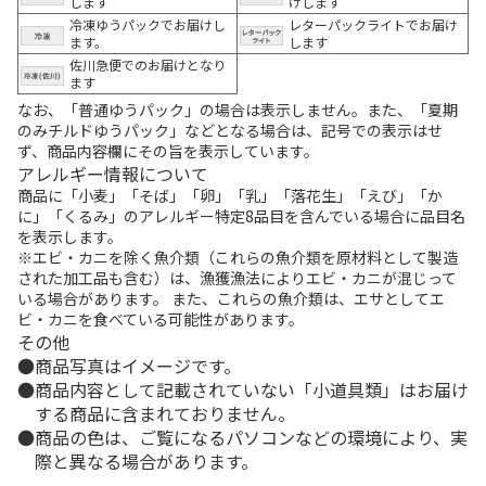
します
けします
冷凍ゆうパックでお届けし
レターパックライトでお届け
ます。
します
佐川急便でのお届けとなり
ます
なお、「普通ゆうパック」の場合は表示しません。また、「夏期
のみチルドゆうパック」などとなる場合は、記号での表示はせ
ず、商品内容欄にその旨を表示しています。
アレルギー情報について
商品に「小麦」「そば」「卵」「乳」「落花生」「えび」「か
に」「くるみ」のアレルギー特定8品目を含んでいる場合に品目名
を表示します。
※エビ・カニを除く魚介類（これらの魚介類を原材料として製造
された加工品も含む）は、漁獲漁法によりエビ・カニが混じって
いる場合があります。 また、これらの魚介類は、エサとしてエ
ビ・カニを食べている可能性があります。
その他
商品写真はイメージです。
商品内容として記載されていない「小道具類」はお届け
する商品に含まれておりません。
商品の色は、ご覧になるパソコンなどの環境により、実
際と異なる場合があります。