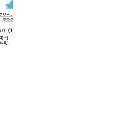
グリーティング切
【グリーティング切
レターパックプラス
＜お中元＞新
】夏のグリーティ
手】夏のグリーティ
（600円）（20部セ
なオールスタ
グ（85円）
ング（110円）
ット）
5.0
（10）
5.0
（17）
4.8
（24）
4.8
（19
50円
1,100円
12,000円
3,780円
送料別)
(送料別)
(送料別)
(送料・税込)