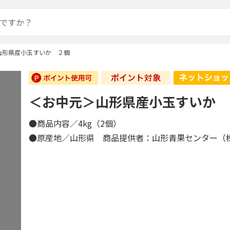
山形県産小玉すいか ２個
＜お中元＞山形県産小玉すいか 
●商品内容／4kg（2個）
●原産地／山形県 商品提供者：山形青果センター（