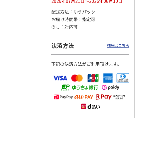
2026年07月21日～2026年08月10日
配送方法
ゆうパック
つぶら
【グリーティング切
【グリーティング切
【のり式】110円普
お届け時間帯
指定可
ーズ
手】ハッピーグリー
手】グリーティング
通切手・千鳥（1シ
ティング（110円）
（シンプル）（110
ート100枚）
のし
対応可
1）
5.0
（2）
円
4.8
…
（11）
4.6
（7）
1,100円
5,500円
11,000円
(送料別)
(送料別)
(送料別)
決済方法
詳細はこちら
下記の決済方法がご利用頂けます。