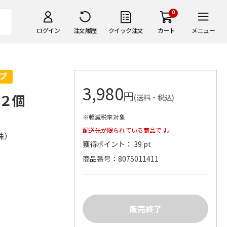
0
ログイン
注文履歴
クイック注文
カート
メニュー
3,980
円
２個
(送料・税込)
※軽減税率対象
配送先が限られている商品です。
株）
獲得ポイント： 39 pt
商品番号
8075011411