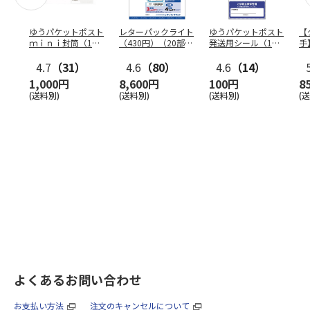
ゆうパケットポスト
レターパックライト
ゆうパケットポスト
【
ｍｉｎｉ封筒（1個
（430円）（20部セ
発送用シール（1個
手
（50枚）セット）
ット）
（20枚）セット）
ン
4.7
（31）
4.6
（80）
4.6
（14）
1,000円
8,600円
100円
8
(送料別)
(送料別)
(送料別)
(
よくあるお問い合わせ
お支払い方法
注文のキャンセルについて