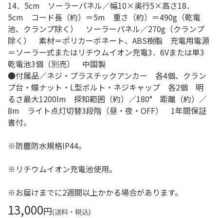
14．5cm ソーラーパネル／幅10×奥行5×高さ18．
5cm コード長（約）＝5m 重さ（約）＝490g（乾電
池、クランプ除く） ソーラーパネル／270g（クランプ
除く） 素材＝ポリカーボネート、ABS樹脂 充電用電源
＝ソーラー式またはリチウムイオン充電3．6Vまたは単3
乾電池3個（別売） 中国製
●付属品／ネジ・プラスチックアンカー 各4個、クラン
プ台・蝶ナット・L型ボルト・ネジキャップ 各2個 明
るさ最大1200lm 探知範囲（約）／180° 距離（約）／
8m ライト点灯切替3段階（昼・夜・OFF） 1年間保証
書付。
※防塵防水規格IP44。
※リチウムイオン充電池使用。
※お届けまでに2週間以上かかる場合があります。
13,000
円
(送料・税込)