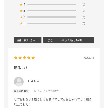
★
4
(0)
★
3
(0)
★
2
(0)
★
1
(0)
絞り込み
表示：新しい順
2026.4.2
明るい！
トストス
年代:
50代
性別:
男性
購入確認済み
とても明るい！取り付けも簡単でとてもおしゃれです！期待
以上でした！