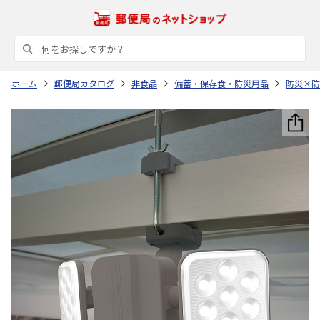
ホーム
郵便局カタログ
非食品
備蓄・保存食・防災用品
防災×防