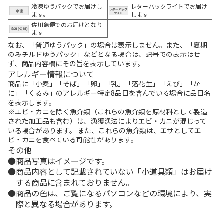
冷凍ゆうパックでお届けし
レターパックライトでお届け
ます。
します
佐川急便でのお届けとなり
ます
なお、「普通ゆうパック」の場合は表示しません。また、「夏期
のみチルドゆうパック」などとなる場合は、記号での表示はせ
ず、商品内容欄にその旨を表示しています。
アレルギー情報について
商品に「小麦」「そば」「卵」「乳」「落花生」「えび」「か
に」「くるみ」のアレルギー特定8品目を含んでいる場合に品目名
を表示します。
※エビ・カニを除く魚介類（これらの魚介類を原材料として製造
された加工品も含む）は、漁獲漁法によりエビ・カニが混じって
いる場合があります。 また、これらの魚介類は、エサとしてエ
ビ・カニを食べている可能性があります。
その他
商品写真はイメージです。
商品内容として記載されていない「小道具類」はお届け
する商品に含まれておりません。
商品の色は、ご覧になるパソコンなどの環境により、実
際と異なる場合があります。