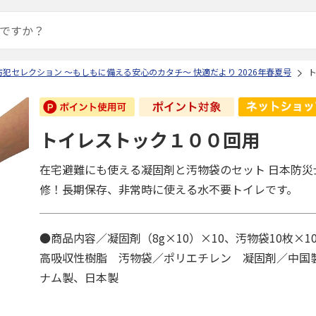
犯セレクション ～もしもに備える安心のカタチ～ 快適だより 2026年春夏号
トイレストック１００回用
在宅避難にも使える凝固剤と汚物袋のセット 日本防災
修！長期保存、非常時に使える水不要トイレです。
●商品内容／凝固剤（8g×10）×10、汚物袋10枚×
高吸収性樹脂 汚物袋／ポリエチレン 凝固剤／中国
ナム製、日本製