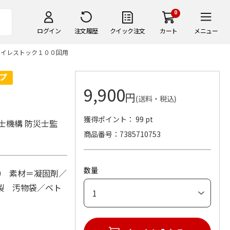
0
ログイン
注文履歴
クイック注文
カート
メニュー
トイレストック１００回用
9,900
円
(送料・税込)
獲得ポイント： 99 pt
士機構 防災士監
商品番号
7385710753
数量
10 素材＝凝固剤／
製 汚物袋／ベト