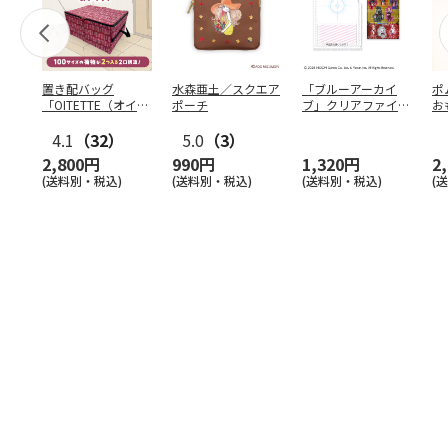
置き配バッグ
水森亜土／スクエア
「ブルーアーカイ
ポ
「OITETTE（オイテ
ポーチ
ブ」クリアファイル
お
ッテ）」
&ステッカーセット
コ
4.1
（32）
5.0
（3）
2,800円
990円
1,320円
2
(送料別・税込)
(送料別・税込)
(送料別・税込)
(