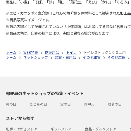
商品に「小麦」「そば」「卵」「乳」「落花生」「えび」「かに」「くるみ」
※エビ・カニを除く魚介類（これらの魚介類を原材料として製造された加工品
※商品写真はイメージです。
※商品内容として記載されていない「小道具類」はお届けする商品に含まれて
※商品の色は、印刷の都合により、実際と異なる場合があります。
ホーム
WEB特集
防災用品
トイレ
トイレストック１００回用
ホーム
ネットショップ
雑貨・日用品
その他雑貨
その他雑貨
郵便局のネットショップの特集・イベント
母の日
こどもの日
父の日
お中元
敬老の日
ストアから探す
切手・はがきストア
ギフトストア
食品・グルメストア