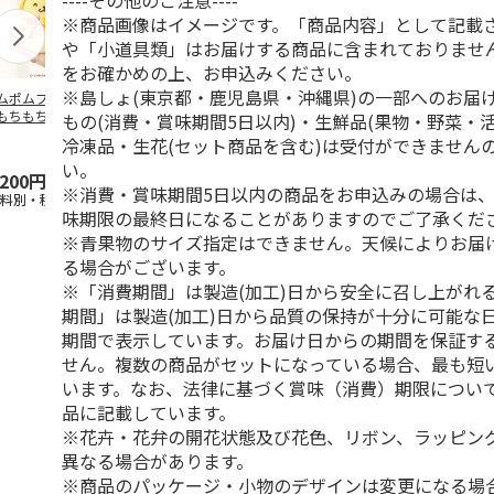
----その他のご注意----
※商品画像はイメージです。「商品内容」として記載
や「小道具類」はお届けする商品に含まれておりませ
をお確かめの上、お申込みください。
※島しょ(東京都・鹿児島県・沖縄県)の一部へのお届
ムポムプリン30th
ポムポムプリン30th
水森亜土／ステッカ
リラックマ／
もちもちもちマス
おもちもちもちクッ
ーセット
ケース
もの(消費・賞味期間5日以内)・生鮮品(果物・野菜・
ット
ション
冷凍品・生花(セット商品を含む)は受付ができません
5.0
（6）
い。
,200円
4,950円
600円
1,100円
※消費・賞味期間5日以内の商品をお申込みの場合は
送料別・税込)
(送料別・税込)
(送料別・税込)
(送料別・税込
味期限の最終日になることがありますのでご了承くだ
※青果物のサイズ指定はできません。天候によりお届
る場合がございます。
※「消費期間」は製造(加工)日から安全に召し上がれ
期間」は製造(加工)日から品質の保持が十分に可能な
期間で表示しています。お届け日からの期間を保証す
せん。複数の商品がセットになっている場合、最も短
います。なお、法律に基づく賞味（消費）期限につい
品に記載しています。
※花卉・花弁の開花状態及び花色、リボン、ラッピング
異なる場合があります。
※商品のパッケージ・小物のデザインは変更になる場