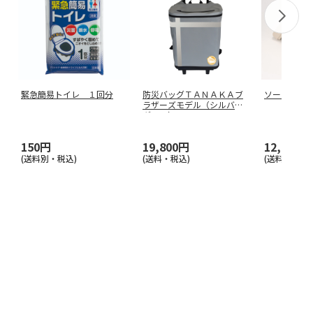
緊急簡易トイレ １回分
防災バッグＴＡＮＡＫＡブ
ソーラーコ
ラザーズモデル（シルバー
グレー）
150円
19,800円
12,980円
(送料別・税込)
(送料・税込)
(送料・税込)