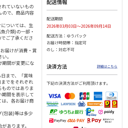
配送情報
されていないもの
んので、商品内容
配送期間
けについては、生
マルチ
アニメ『ジョジョの
ポムポムプリン30th
令和八年七月場所
2026年03月03日～2026年09月14日
奇妙な冒険 黄金の
日付印 Lサイズ
優勝力士純金製小判
活魚介類)の一部・
風』チョコラータと
【安青錦】
配送方法
ゆうパック
のでご了承くださ
セッ
5.0
…
（7）
お届け時間帯
指定可
1,969円
4,950円
605,000円
のし
対応不可
、お届けが消費・賞
)
(送料別・税込)
(送料別・税込)
(送料・税込)
さい。
け期間が変更にな
決済方法
詳細はこちら
る日まで、「賞味
日までをそれぞれ
下記の決済方法がご利用頂けます。
るものではありま
い期間を表示して
ては、各お届け商
(包装)等は多少
合があります。