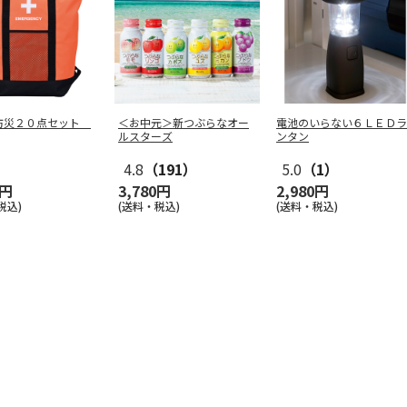
防災２０点セット
＜お中元＞新つぶらなオー
電池のいらない６ＬＥＤラ
ルスターズ
ンタン
4.8
（191）
5.0
（1）
0円
3,780円
2,980円
税込)
(送料・税込)
(送料・税込)