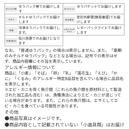
ゆうパック等でお届けしま
ゆうパケットでお届けします
す
チルドゆうパックでお届け
定形外郵便(簡易書留)でお届
します
けします
冷凍ゆうパックでお届けし
レターパックライトでお届け
ます。
します
佐川急便でのお届けとなり
ます
なお、「普通ゆうパック」の場合は表示しません。また、「夏期
のみチルドゆうパック」などとなる場合は、記号での表示はせ
ず、商品内容欄にその旨を表示しています。
アレルギー情報について
商品に「小麦」「そば」「卵」「乳」「落花生」「えび」「か
に」「くるみ」のアレルギー特定8品目を含んでいる場合に品目名
を表示します。
※エビ・カニを除く魚介類（これらの魚介類を原材料として製造
された加工品も含む）は、漁獲漁法によりエビ・カニが混じって
いる場合があります。 また、これらの魚介類は、エサとしてエ
ビ・カニを食べている可能性があります。
その他
商品写真はイメージです。
商品内容として記載されていない「小道具類」はお届け