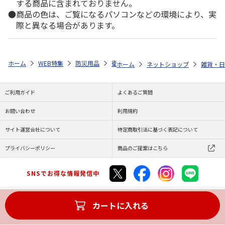
する商品に含まれておりません。
商品の色は、ご覧になるパソコンなどの環境により、実
際と異なる場合があります。
ホーム
WEB特集
防災用品
衛生品
備蓄用トイレットペーパー 
ホーム
ネットショップ
雑貨・日
ご利用ガイド
よくあるご質問
お問い合わせ
利用規約
サイト運営会社について
特定商取引法に基づく表記について
プライバシーポリシー
商品のご提案はこちら
SNSでお得な情報発信中
カートに入れる
Copyright (C) JAPAN POST Co.,Ltd. All Rights Reserved.