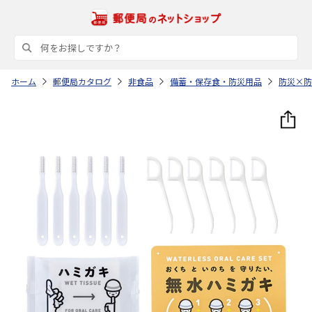
ホーム
郵便局カタログ
非食品
備蓄・保存食・防災用品
防災×防