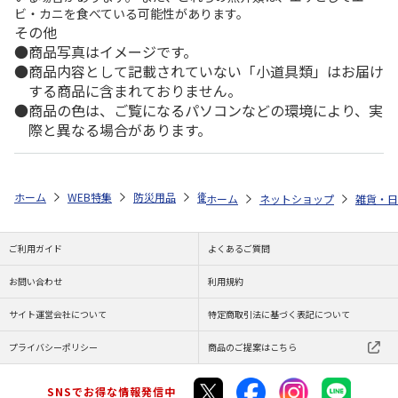
ビ・カニを食べている可能性があります。
その他
商品写真はイメージです。
商品内容として記載されていない「小道具類」はお届け
する商品に含まれておりません。
商品の色は、ご覧になるパソコンなどの環境により、実
際と異なる場合があります。
ホーム
WEB特集
防災用品
衛生品
無水ハミガキセット
ホーム
ネットショップ
雑貨・日
ご利用ガイド
よくあるご質問
お問い合わせ
利用規約
サイト運営会社について
特定商取引法に基づく表記について
プライバシーポリシー
商品のご提案はこちら
SNSでお得な情報発信中