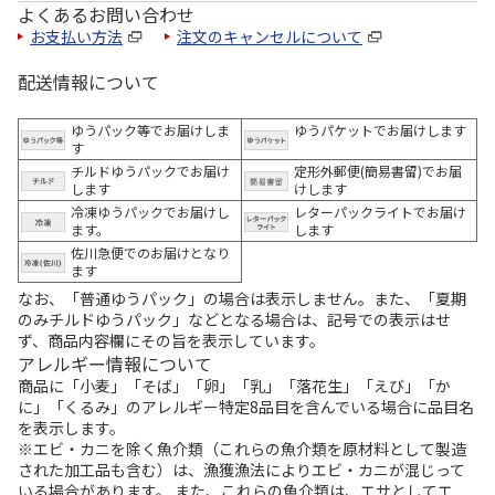
よくあるお問い合わせ
お支払い方法
注文のキャンセルについて
配送情報について
ゆうパック等でお届けしま
ゆうパケットでお届けします
す
チルドゆうパックでお届け
定形外郵便(簡易書留)でお届
します
けします
冷凍ゆうパックでお届けし
レターパックライトでお届け
ます。
します
佐川急便でのお届けとなり
ます
なお、「普通ゆうパック」の場合は表示しません。また、「夏期
のみチルドゆうパック」などとなる場合は、記号での表示はせ
ず、商品内容欄にその旨を表示しています。
アレルギー情報について
商品に「小麦」「そば」「卵」「乳」「落花生」「えび」「か
に」「くるみ」のアレルギー特定8品目を含んでいる場合に品目名
を表示します。
※エビ・カニを除く魚介類（これらの魚介類を原材料として製造
された加工品も含む）は、漁獲漁法によりエビ・カニが混じって
いる場合があります。 また、これらの魚介類は、エサとしてエ