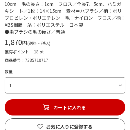
10cm 毛の長さ：1cm フロス／全長7．5cm、ハミガ
キシート／1枚：14×15cm 素材＝ハブラシ／柄：ポリ
プロピレン・ポリエチレン 毛：ナイロン フロス／柄：
ABS樹脂 糸：ポリエステル 日本製
●歯ブラシの毛の硬さ／普通
1,870
円
(送料・税込)
獲得ポイント： 18 pt
商品番号
7385710717
数量
1
カートに入れる
お気に入りに登録する