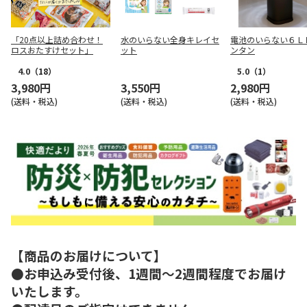
「20点以上詰め合わせ！
水のいらない全身キレイセ
電池のいらない６Ｌ
ロスおたすけセット」
ット
ンタン
4.0
（18）
5.0
（1）
3,980円
3,550円
2,980円
(送料・税込)
(送料・税込)
(送料・税込)
【商品のお届けについて】
●お申込み受付後、1週間～2週間程度でお届け
いたします。