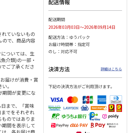
配送情報
配送期間
月場所
リラックマ／クリア
「犬夜叉」アクリル
大谷翔平 THE
2026年03月03日～2026年09月14日
製小判
ファイル３点セット
ジオラマスタンド
GOLDEN TWO-WAY
されていないもの
（殺生丸）
アクリルス
…
配送方法
ゆうパック
んので、商品内容
5.0
（4）
5.0
（4）
お届け時間帯
指定可
円
750円
3,300円
2,750円
のし
対応不可
けについては、生
(送料別・税込)
(送料別・税込)
(送料別・税込)
活魚介類)の一部・
のでご了承くださ
決済方法
詳細はこちら
、お届けが消費・賞
さい。
下記の決済方法がご利用頂けます。
け期間が変更にな
る日まで、「賞味
日までをそれぞれ
るものではありま
い期間を表示して
ては、各お届け商