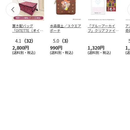
置き配バッグ
水森亜土／スクエア
「ブルーアーカイ
ア
「OITETTE（オイテ
ポーチ
ブ」クリアファイル
奇
ッテ）」
&ステッカーセット
風
4.1
（32）
5.0
（3）
セ
2,800円
990円
1,320円
1
(送料別・税込)
(送料別・税込)
(送料別・税込)
(