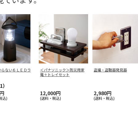
いらない６ＬＥＤラ
＜パナソニック＞防災用家
盗撮・盗聴器発見器
電＋トレイセット
1）
0円
12,000円
2,980円
税込)
(送料・税込)
(送料・税込)