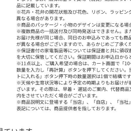
品に記載しています。
※花卉・花弁の開花状態及び花色、リボン、ラッピング
異なる場合があります。
※商品のパッケージ・小物のデザインは変更になる場
※複数商品の一括送付及び同時発送はできません。ま
お届け先様が同じ場合、同日のお申込みであっても商
が異なる場合がございますので、あらかじめご了承く
※保証書付の家電製品等については保証書と共に領収
を大切に保管してください。保証期間はお申込日から
※11点以上、ご購入希望の場合は、カート画面で「10
数量を入力し「再計算」ボタンを押下してください。
トに入れる」ボタン押下時の数量選択は1個で結構です
※天候や生育状況等により予定の時期よりもお届けが
ざいます。その際は、早着・ 遅延のご案内、代替商品
内をさせていただく場合がございます。
※商品説明文に登場する「当店」、「自店」、「当社
表記については、商品提供者を指しております。
見ています。