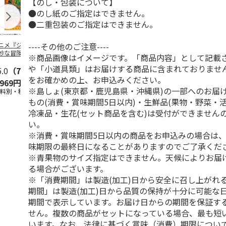
【のし・包装について】
●のし紙のご指定はできません。
●二重包装のご指定はできません。
----その他のご注意----
ニメ『ジョジョの
水森亜土／ステッカ
リラックマ／マルチ
令和八年七
妙な冒険 黄金の
ーセット
ケース
優勝力士純金
※商品画像はイメージです。「商品内容」として記載
』チョコラータと
【安青錦】
や「小道具類」はお届けする商品に含まれておりませ
ッ
5.0
…
（7）
5.0
（6）
をお確かめの上、お申込みください。
,969円
600円
1,100円
605,000
※島しょ(東京都・鹿児島県・沖縄県)の一部へのお届
送料別・税込)
(送料別・税込)
(送料別・税込)
(送料・税込)
もの(消費・賞味期間5日以内)・生鮮品(果物・野菜・
冷凍品・生花(セット商品を含む)は受付ができません
い。
※消費・賞味期間5日以内の商品をお申込みの場合は
味期限の最終日になることがありますのでご了承くだ
※青果物のサイズ指定はできません。天候によりお届
る場合がございます。
※「消費期間」は製造(加工)日から安全に召し上がれ
期間」は製造(加工)日から品質の保持が十分に可能な
期間で表示しています。お届け日からの期間を保証す
せん。複数の商品がセットになっている場合、最も短
います。なお、法律に基づく賞味（消費）期限につい