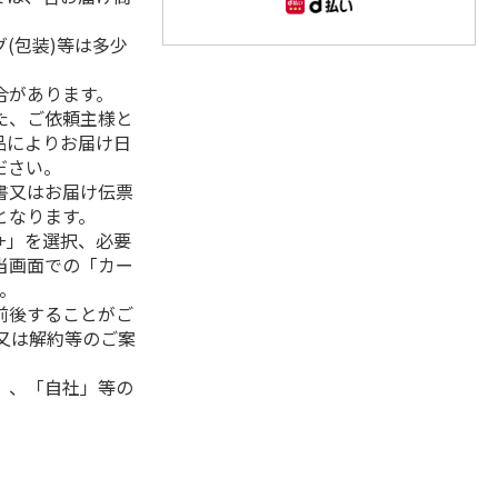
(包装)等は多少
合があります。
た、ご依頼主様と
品によりお届け日
ださい。
書又はお届け伝票
となります。
+」を選択、必要
当画面での「カー
。
前後することがご
又は解約等のご案
」、「自社」等の