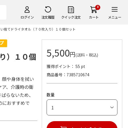
0
ログイン
注文履歴
クイック注文
カート
メニュー
使い捨てドライタオル（７０枚入り）１０個セット
5,500
円
り）１０個
(送料・税込)
獲得ポイント： 55 pt
商品番号
7385710674
。顔や身体を拭い
ケア、介護時の衛
さばらないため、
数量
のにおすすめで