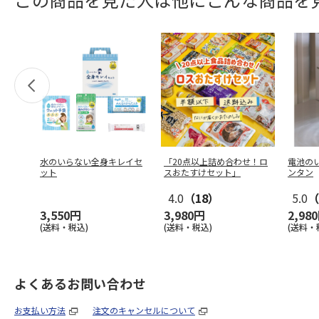
水のいらない全身キレイセ
「20点以上詰め合わせ！ロ
電池の
ット
スおたすけセット」
ンタン
4.0
（18）
5.0
（
3,550円
3,980円
2,98
(送料・税込)
(送料・税込)
(送料・
よくあるお問い合わせ
お支払い方法
注文のキャンセルについて