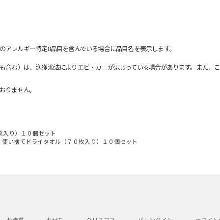
のアレルギー特定8品目を含んでいる場合に品目名を表示します。
も含む）は、漁獲漁法によりエビ・カニが混じっている場合があります。また、こ
おりません。
枚入り）１０個セット
使い捨てドライタオル（７０枚入り）１０個セット
お歳暮
おせち
クリスマス
バレンタイン
ホワイト