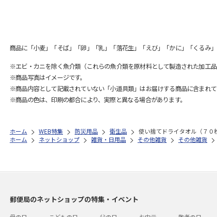
商品に「小麦」「そば」「卵」「乳」「落花生」「えび」「かに」「くるみ」
※エビ・カニを除く魚介類（これらの魚介類を原材料として製造された加工品
※商品写真はイメージです。
※商品内容として記載されていない「小道具類」はお届けする商品に含まれて
※商品の色は、印刷の都合により、実際と異なる場合があります。
ホーム
WEB特集
防災用品
衛生品
使い捨てドライタオル（７０
ホーム
ネットショップ
雑貨・日用品
その他雑貨
その他雑貨
郵便局のネットショップの特集・イベント
母の日
こどもの日
父の日
お中元
敬老の日