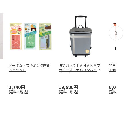
ノータム・スキミング防止
防災バッグＴＡＮＡＫＡブ
非常用防災
３点セット
ラザーズモデル（シルバー
１個
グレー）
3,740円
19,800円
6,000円
(送料・税込)
(送料・税込)
(送料・税込)