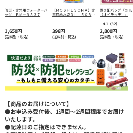
防災・非常用ウォーターバ
【ＭＯＳＨＩＳＯＮＡ】非
置き配バッグ「OITE
ッグ ＢＭ－９３３７
常用給水袋３Ｌ ５０８９
（オイテッテ）」
５
4.1
（32）
1,650円
396円
2,800円
(送料別・税込)
(送料別・税込)
(送料別・税込)
【商品のお届けについて】
●お申込み受付後、1週間～2週間程度でお届け
いたします。
●配達日のご指定はできません。