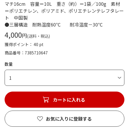
マチ16cm 容量＝10L 重さ（約）＝1袋／100g 素材
＝ポリエチレン、ポリアミド、ポリエチレンテレフタレー
ト 中国製
●三層構造 耐熱温度60℃ 耐冷温度－30℃
4,000
円
(送料・税込)
獲得ポイント： 40 pt
商品番号
7385710647
数量
1
カートに入れる
お気に入りに登録する