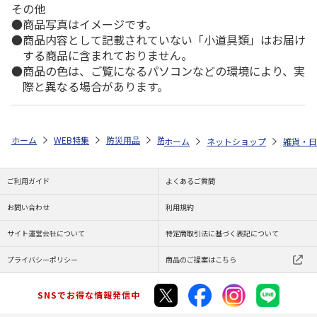
その他
商品写真はイメージです。
商品内容として記載されていない「小道具類」はお届け
する商品に含まれておりません。
商品の色は、ご覧になるパソコンなどの環境により、実
際と異なる場合があります。
ホーム
WEB特集
防災用品
防災・その他
ウォーターバッグ５個
ホーム
ネットショップ
雑貨・日
ご利用ガイド
よくあるご質問
お問い合わせ
利用規約
サイト運営会社について
特定商取引法に基づく表記について
プライバシーポリシー
商品のご提案はこちら
SNSでお得な情報発信中