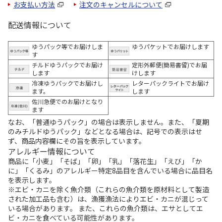
お支払い方法
注文のキャンセルについて
配送情報について
ゆうパック等でお届けしま
ゆうパケットでお届けします
す
チルドゆうパックでお届け
定形外郵便(簡易書留)でお届
します
けします
冷凍ゆうパックでお届けし
レターパックライトでお届け
ます。
します
佐川急便でのお届けとなり
ます
なお、「普通ゆうパック」の場合は表示しません。また、「夏期
のみチルドゆうパック」などとなる場合は、記号での表示はせ
ず、商品内容欄にその旨を表示しています。
アレルギー情報について
商品に「小麦」「そば」「卵」「乳」「落花生」「えび」「か
に」「くるみ」のアレルギー特定8品目を含んでいる場合に品目名
を表示します。
※エビ・カニを除く魚介類（これらの魚介類を原材料として製造
された加工品も含む）は、漁獲漁法によりエビ・カニが混じって
いる場合があります。 また、これらの魚介類は、エサとしてエ
ビ・カニを食べている可能性があります。