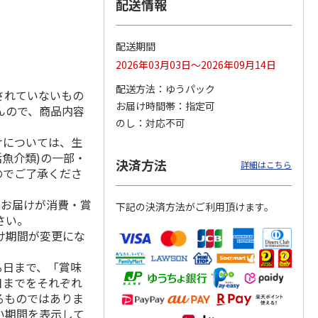
配送情報
配送期間
マルチ
アニメ『ジョジョの
ポムポムプリン30th
令和八年七月場所
2026年03月03日～2026年09月14日
奇妙な冒険 黄金の
日付印 Lサイズ
優勝力士純金製小判
風』チョコラータと
【安青錦】
配送方法
ゆうパック
されていないもの
セッ
5.0
…
（7）
お届け時間帯
指定可
んので、商品内容
1,969円
4,950円
605,000円
のし
対応不可
)
(送料別・税込)
(送料別・税込)
(送料・税込)
けについては、生
活魚介類)の一部・
決済方法
詳細はこちら
のでご了承くださ
、お届けが消費・賞
下記の決済方法がご利用頂けます。
さい。
け期間が変更にな
る日まで、「賞味
日までをそれぞれ
るものではありま
い期間を表示して