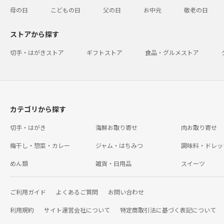
母の日
こどもの日
父の日
お中元
敬老の日
ストアから探す
切手・はがきストア
ギフトストア
食品・グルメストア
カテゴリから探す
切手・はがき
海鮮お取り寄せ
肉お取り寄せ
梅干し・惣菜・カレー
ジャム・はちみつ
調味料・ドレッ
めん類
雑貨・日用品
スイーツ
ご利用ガイド
よくあるご質問
お問い合わせ
利用規約
サイト運営会社について
特定商取引法に基づく表記について