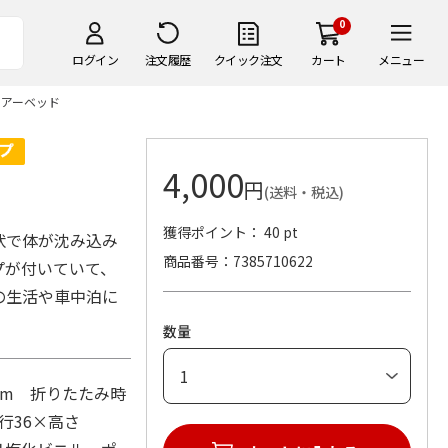
0
ログイン
注文履歴
クイック注文
カート
メニュー
エアーベッド
4,000
円
(送料・税込)
獲得ポイント： 40 pt
状で体が沈み込み
商品番号
7385710622
プが付いていて、
の生活や車中泊に
数量
cm 折りたたみ時
行36×高さ