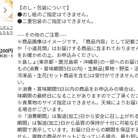
【のし・包装について】
●のし紙のご指定はできません。
●二重包装のご指定はできません。
ムポムプリン30th
ポムポムプリン30th
水森亜土／ステッカ
リラックマ／
もちもちもちマス
おもちもちもちクッ
ーセット
ケース
----その他のご注意----
ット
ション
※商品画像はイメージです。「商品内容」として記載
5.0
（6）
や「小道具類」はお届けする商品に含まれておりませ
,200円
4,950円
600円
1,100円
をお確かめの上、お申込みください。
送料別・税込)
(送料別・税込)
(送料別・税込)
(送料別・税込
※島しょ(東京都・鹿児島県・沖縄県)の一部へのお届
もの(消費・賞味期間5日以内)・生鮮品(果物・野菜・
冷凍品・生花(セット商品を含む)は受付ができません
い。
※消費・賞味期間5日以内の商品をお申込みの場合は
味期限の最終日になることがありますのでご了承くだ
※青果物のサイズ指定はできません。天候によりお届
る場合がございます。
※「消費期間」は製造(加工)日から安全に召し上がれ
期間」は製造(加工)日から品質の保持が十分に可能な
期間で表示しています。お届け日からの期間を保証す
せん。複数の商品がセットになっている場合、最も短