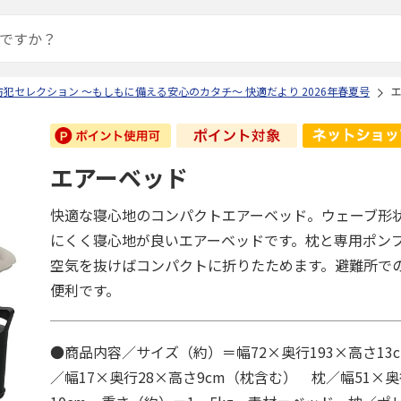
犯セレクション ～もしもに備える安心のカタチ～ 快適だより 2026年春夏号
エアーベッド
快適な寝心地のコンパクトエアーベッド。ウェーブ形
にくく寝心地が良いエアーベッドです。枕と専用ポン
空気を抜けばコンパクトに折りたためます。避難所で
便利です。
●商品内容／サイズ（約）＝幅72×奥行193×高さ13
／幅17×奥行28×高さ9cm（枕含む） 枕／幅51×奥