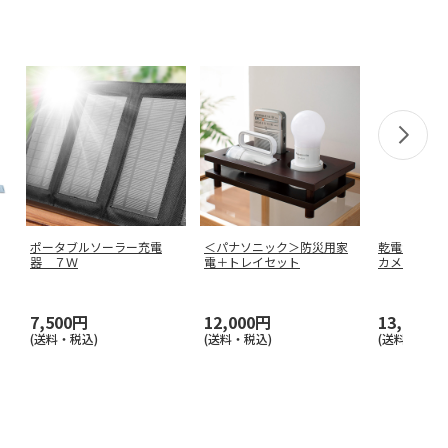
ポータブルソーラー充電
＜パナソニック＞防災用家
乾電池式ど
器 ７Ｗ
電＋トレイセット
カメラ
7,500円
12,000円
13,000円
(送料・税込)
(送料・税込)
(送料・税込)