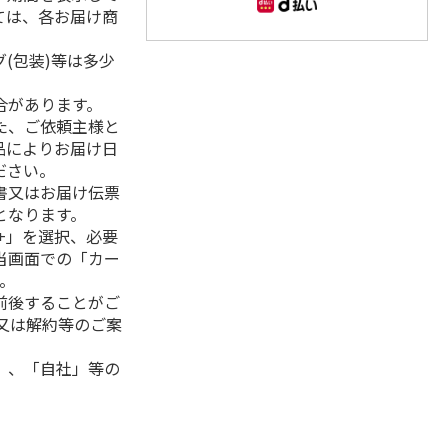
ては、各お届け商
(包装)等は多少
合があります。
た、ご依頼主様と
品によりお届け日
ださい。
書又はお届け伝票
となります。
+」を選択、必要
当画面での「カー
。
前後することがご
又は解約等のご案
」、「自社」等の