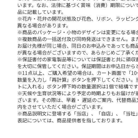
います。なお、法律に基づく賞味（消費）期限につい
品に記載しています。
※花卉・花弁の開花状態及び花色、リボン、ラッピング
異なる場合があります。
※商品のパッケージ・小物のデザインは変更になる場
※複数商品の一括送付及び同時発送はできません。ま
お届け先様が同じ場合、同日のお申込みであっても商
が異なる場合がございますので、あらかじめご了承く
※保証書付の家電製品等については保証書と共に領収
を大切に保管してください。保証期間はお申込日から
※11点以上、ご購入希望の場合は、カート画面で「10
数量を入力し「再計算」ボタンを押下してください。
トに入れる」ボタン押下時の数量選択は1個で結構です
※天候や生育状況等により予定の時期よりもお届けが
ざいます。その際は、早着・ 遅延のご案内、代替商品
内をさせていただく場合がございます。
※商品説明文に登場する「当店」、「自店」、「当社
表記については、商品提供者を指しております。