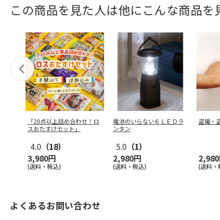
この商品を見た人は他にこんな商品を
「20点以上詰め合わせ！ロ
電池のいらない６ＬＥＤラ
盗撮・
スおたすけセット」
ンタン
4.0
（18）
5.0
（1）
3,980円
2,980円
2,98
(送料・税込)
(送料・税込)
(送料・
よくあるお問い合わせ