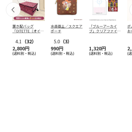
置き配バッグ
水森亜土／スクエア
「ブルーアーカイ
ポ
「OITETTE（オイテ
ポーチ
ブ」クリアファイル
お
ッテ）」
&ステッカーセット
コ
4.1
（32）
5.0
（3）
2,800円
990円
1,320円
2
(送料別・税込)
(送料別・税込)
(送料別・税込)
(