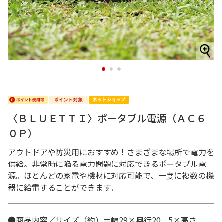
1
2
3
〈ＢＬＵＥＴＴＩ〉ポータブル電源（ＡＣ６
０Ｐ）
アウトドアや防災用におすすめ！さまざまな場所で電力を
供給。非常時に陥る電力問題に対応できるポータブル電
源。ほとんどの家電や機材に対応可能で、一度に複数の機
器に給電することができます。
●商品内容／サイズ（約）＝幅29×奥行20．5×高さ