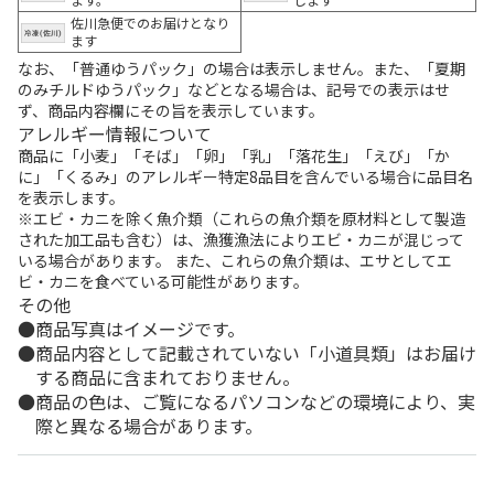
佐川急便でのお届けとなり
ます
なお、「普通ゆうパック」の場合は表示しません。また、「夏期
のみチルドゆうパック」などとなる場合は、記号での表示はせ
ず、商品内容欄にその旨を表示しています。
アレルギー情報について
商品に「小麦」「そば」「卵」「乳」「落花生」「えび」「か
に」「くるみ」のアレルギー特定8品目を含んでいる場合に品目名
を表示します。
※エビ・カニを除く魚介類（これらの魚介類を原材料として製造
された加工品も含む）は、漁獲漁法によりエビ・カニが混じって
いる場合があります。 また、これらの魚介類は、エサとしてエ
ビ・カニを食べている可能性があります。
その他
商品写真はイメージです。
商品内容として記載されていない「小道具類」はお届け
する商品に含まれておりません。
商品の色は、ご覧になるパソコンなどの環境により、実
際と異なる場合があります。