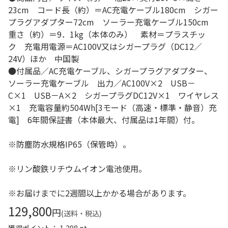
23cm コード長（約）＝AC充電ケーブル180cm シガー
プラグアダプター72cm ソーラー充電ケーブル150cm
重さ（約）＝9．1kg（本体のみ） 素材＝プラスチッ
ク 充電用電源＝AC100V又はシガープラグ（DC12／
24V）ほか 中国製
●付属品／AC充電ケーブル、シガープラグアダプター、
ソーラー充電ケーブル 出力／AC100V×2 USB－
C×1 USB－A×2 シガープラグDC12V×1 ワイヤレス
×1 充電容量約504Wh[3モード（高速・標準・静音）充
電] 6年間保証書（本体最大、付属品は1年間）付。
※防塵防水規格IP65（保管時）。
※リン酸鉄リチウムイオン電池使用。
※お届けまでに2週間以上かかる場合があります。
129,800
円
(送料・税込)