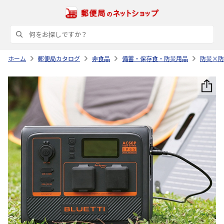
ホーム
郵便局カタログ
非食品
備蓄・保存食・防災用品
防災×防