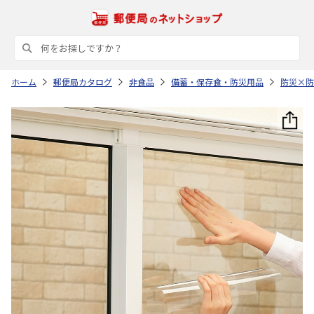
ホーム
郵便局カタログ
非食品
備蓄・保存食・防災用品
防災×防