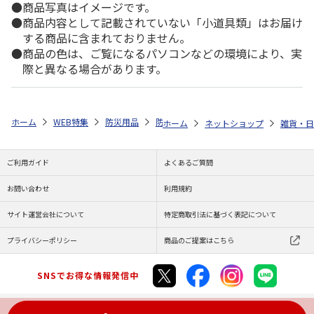
商品写真はイメージです。
商品内容として記載されていない「小道具類」はお届け
する商品に含まれておりません。
商品の色は、ご覧になるパソコンなどの環境により、実
際と異なる場合があります。
ホーム
WEB特集
防災用品
防災・その他
飛散防止フィルム３個
ホーム
ネットショップ
雑貨・日
ご利用ガイド
よくあるご質問
お問い合わせ
利用規約
サイト運営会社について
特定商取引法に基づく表記について
プライバシーポリシー
商品のご提案はこちら
SNSでお得な情報発信中