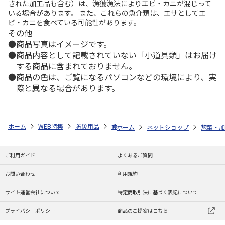
された加工品も含む）は、漁獲漁法によりエビ・カニが混じって
いる場合があります。 また、これらの魚介類は、エサとしてエ
ビ・カニを食べている可能性があります。
その他
商品写真はイメージです。
商品内容として記載されていない「小道具類」はお届け
する商品に含まれておりません。
商品の色は、ご覧になるパソコンなどの環境により、実
際と異なる場合があります。
ホーム
WEB特集
防災用品
食品
アレルギー対応セット
ホーム
ネットショップ
惣菜・加
ご利用ガイド
よくあるご質問
お問い合わせ
利用規約
サイト運営会社について
特定商取引法に基づく表記について
プライバシーポリシー
商品のご提案はこちら