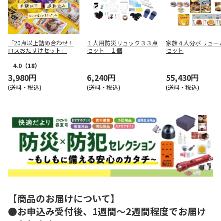
「20点以上詰め合わせ！
１人用防災リュック３３点
家族４人分ボリュー
ロスおたすけセット」
セット １個
セット
4.0
（18）
3,980円
6,240円
55,430円
(送料・税込)
(送料・税込)
(送料・税込)
【商品のお届けについて】
●お申込み受付後、1週間～2週間程度でお届け