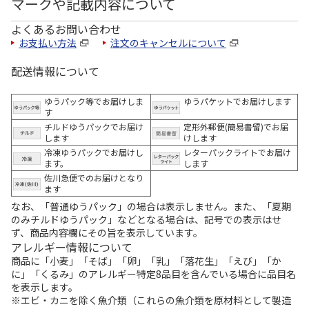
マークや記載内容について
よくあるお問い合わせ
お支払い方法
注文のキャンセルについて
配送情報について
ゆうパック等でお届けしま
ゆうパケットでお届けします
す
チルドゆうパックでお届け
定形外郵便(簡易書留)でお届
します
けします
冷凍ゆうパックでお届けし
レターパックライトでお届け
ます。
します
佐川急便でのお届けとなり
ます
なお、「普通ゆうパック」の場合は表示しません。また、「夏期
のみチルドゆうパック」などとなる場合は、記号での表示はせ
ず、商品内容欄にその旨を表示しています。
アレルギー情報について
商品に「小麦」「そば」「卵」「乳」「落花生」「えび」「か
に」「くるみ」のアレルギー特定8品目を含んでいる場合に品目名
を表示します。
※エビ・カニを除く魚介類（これらの魚介類を原材料として製造