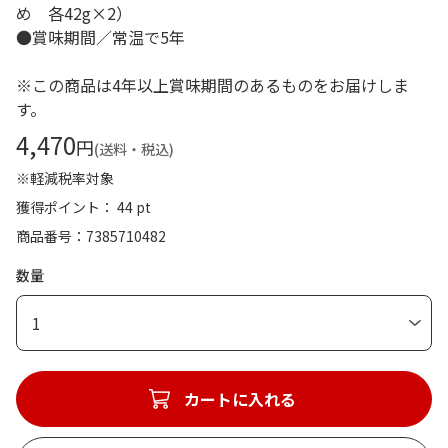
め 各42g×2）
●賞味期間／常温で5年
※この商品は4年以上賞味期間のあるものをお届けしま
す。
4,470
円
(送料・税込)
※軽減税率対象
獲得ポイント： 44 pt
商品番号
7385710482
数量
1
カートに入れる