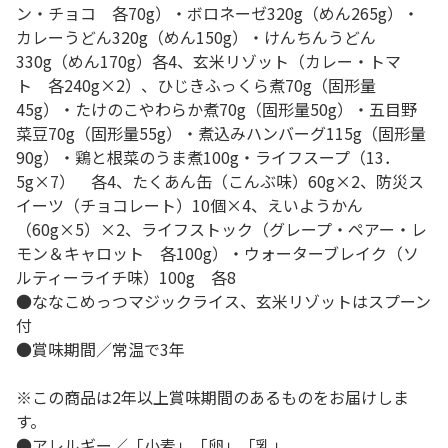
ン・チョコ 各70g）・ボロネーゼ320g（めん265g）・
カレーうどん320g（めん150g）・けんちんうどん
330g（めん170g）各4、玄米リゾット（カレー・トマ
ト 各240g×2）、ひじきふっくら煮70g（固形量
45g）・たけのこやわらか煮70g（固形量50g）・五目野
菜豆70g（固形量55g）・煮込みハンバーグ115g（固形量
90g）・鶏と根菜のうま煮100g・ライフスープ（13．
5g×7） 各4、たくあん缶（こんぶ味）60g×2、防災ス
イーツ（チョコレート）10個×4、えいようかん
（60g×5）×2、ライフストック（グレープ・ペアー・レ
モン＆キャロット 各100g）・ウォーターブレイク（ソ
ルティーライチ味）100g 各8
●ななこめっつマジックライス、玄米リゾットはスプーン
付
●賞味期間／常温で3年
※この商品は2年以上賞味期間のあるものをお届けしま
す。
●アレルギー／「小麦」「卵」「乳」