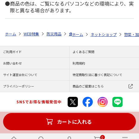
商品の色は、ご覧になるパソコンなどの環境により、実
際と異なる場合があります。
ホーム
WEB特集
防災用品
食品
家族４人分ボリューム防災セッ
ホーム
ネットショップ
惣菜・加
ご利用ガイド
よくあるご質問
お問い合わせ
利用規約
サイト運営会社について
特定商取引法に基づく表記について
プライバシーポリシー
商品のご提案はこちら
SNSでお得な情報発信中
カートに入れる
Copyright (C) JAPAN POST Co.,Ltd. All Rights Reserved.
0