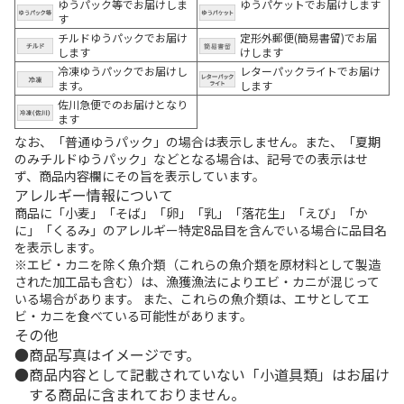
ゆうパック等でお届けしま
ゆうパケットでお届けします
す
チルドゆうパックでお届け
定形外郵便(簡易書留)でお届
します
けします
冷凍ゆうパックでお届けし
レターパックライトでお届け
ます。
します
佐川急便でのお届けとなり
ます
なお、「普通ゆうパック」の場合は表示しません。また、「夏期
のみチルドゆうパック」などとなる場合は、記号での表示はせ
ず、商品内容欄にその旨を表示しています。
アレルギー情報について
商品に「小麦」「そば」「卵」「乳」「落花生」「えび」「か
に」「くるみ」のアレルギー特定8品目を含んでいる場合に品目名
を表示します。
※エビ・カニを除く魚介類（これらの魚介類を原材料として製造
された加工品も含む）は、漁獲漁法によりエビ・カニが混じって
いる場合があります。 また、これらの魚介類は、エサとしてエ
ビ・カニを食べている可能性があります。
その他
商品写真はイメージです。
商品内容として記載されていない「小道具類」はお届け
する商品に含まれておりません。