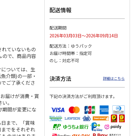
配送情報
６食
小川の稲庭うどん詰
本場さぬきカレーう
稲庭手延うどん Ｋ
配送期間
合せ Ａ
どん ８食
Ｐ－３５Ｆ
2026年03月03日～2026年09月14日
配送方法
ゆうパック
されていないもの
3,500円
3,000円
3,300円
お届け時間帯
指定可
んので、商品内容
(送料・税込)
(送料・税込)
(送料・税込)
のし
対応不可
けについては、生
活魚介類)の一部・
決済方法
詳細はこちら
のでご了承くださ
、お届けが消費・賞
下記の決済方法がご利用頂けます。
さい。
け期間が変更にな
る日まで、「賞味
日までをそれぞれ