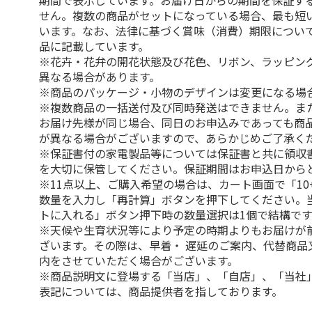
期間で表示しています。お届け日からの期間を保証す
せん。複数の商品がセットになっている場合、最も短
います。なお、法律に基づく賞味（消費）期限につい
品に記載しています。
※花卉・花弁の開花状態及び花色、リボン、ラッピング
異なる場合があります。
※商品のパッケージ・小物のデザインは変更になる場
※複数商品の一括送付及び同時発送はできません。ま
お届け先様が同じ場合、同日のお申込みであっても商
が異なる場合がございますので、あらかじめご了承く
※保証書付の家電製品等については保証書と共に領収
を大切に保管してください。保証期間はお申込日から
※11点以上、ご購入希望の場合は、カート画面で「10
数量を入力し「再計算」ボタンを押下してください。
トに入れる」ボタン押下時の数量選択は1個で結構です
※天候や生育状況等により予定の時期よりもお届けが
ざいます。その際は、早着・ 遅延のご案内、代替商品
内をさせていただく場合がございます。
※商品説明文に登場する「当店」、「自店」、「当社
表記については、商品提供者を指しております。