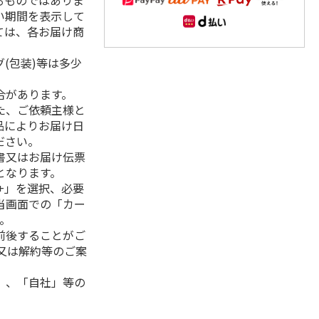
るものではありま
い期間を表示して
ては、各お届け商
(包装)等は多少
合があります。
た、ご依頼主様と
品によりお届け日
ださい。
書又はお届け伝票
となります。
+」を選択、必要
当画面での「カー
。
前後することがご
又は解約等のご案
」、「自社」等の