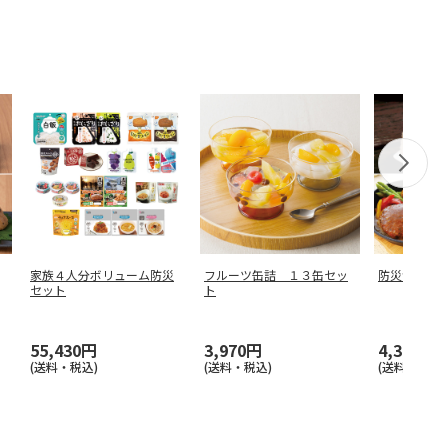
家族４人分ボリューム防災
フルーツ缶詰 １３缶セッ
防災食セッ
セット
ト
55,430円
3,970円
4,370円
(送料・税込)
(送料・税込)
(送料・税込)