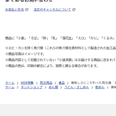
お支払い方法
注文のキャンセルについて
商品に「小麦」「そば」「卵」「乳」「落花生」「えび」「かに」「くるみ」
※エビ・カニを除く魚介類（これらの魚介類を原材料として製造された加工品
※商品写真はイメージです。
※商品内容として記載されていない「小道具類」はお届けする商品に含まれて
※商品の色は、印刷の都合により、実際と異なる場合があります。
ホーム
WEB特集
防災用品
食品
美味しさにこだわった防災食 
ホーム
ネットショップ
めん類
うどん・きしめん
乾めん
美