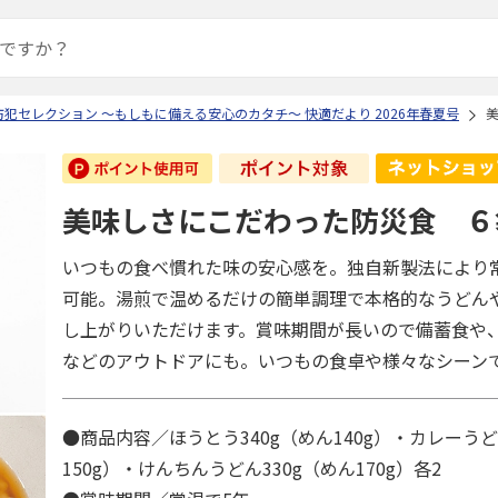
犯セレクション ～もしもに備える安心のカタチ～ 快適だより 2026年春夏号
美味しさにこだわった防災食 ６
いつもの食べ慣れた味の安心感を。独自新製法により常
可能。湯煎で温めるだけの簡単調理で本格的なうどん
し上がりいただけます。賞味期間が長いので備蓄食や
などのアウトドアにも。いつもの食卓や様々なシーン
●商品内容／ほうとう340g（めん140g）・カレーうど
150g）・けんちんうどん330g（めん170g）各2