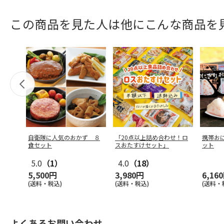
この商品を見た人は他にこんな商品を
自衛隊に人気のおかず ８
「20点以上詰め合わせ！ロ
携帯お
食セット
スおたすけセット」
ット
5.0
（1）
4.0
（18）
5,500円
3,980円
6,16
(送料・税込)
(送料・税込)
(送料・
よくあるお問い合わせ