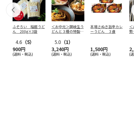
ふぞろい 稲庭うど
＜お中元＞讃岐生う
本場さぬき旨辛カレ
＜
ん 200g×3袋
どんと３種の特製だ
ーうどん ３食
勢
しの詰合せ
4.6
（5）
5.0
（1）
900円
3,240円
1,500円
2
(送料・税込)
(送料・税込)
(送料・税込)
(