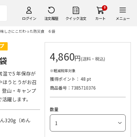
0
ログイン
注文履歴
クイック注文
カート
メニュー
美味しさにこだわった防災食 ６袋
4,860
円
袋
(送料・税込)
※軽減税率対象
温で5 年保存が
獲得ポイント： 48 pt
やほうとうがお召
商品番号
7385710376
、登山・キャンプ
で活躍します。
数量
ん320g（めん