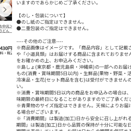
いますのであらかじめご了承ください。
【のし・包装について】
●のし紙のご指定はできません。
お中元＞冷やし伊
伊勢うどん ８食
純生讃岐カレーうど
水沢うどん 
●二重包装のご指定はできません。
うどん ６食
ん Ａ（２食）
----その他のご注意----
4.8
（4）
4.5
（2）
※商品画像はイメージです。「商品内容」として記載
,430円
3,000円
1,580円
2,600円
や「小道具類」はお届けする商品に含まれておりませ
送料・税込)
(送料・税込)
(送料・税込)
(送料・税込)
をお確かめの上、お申込みください。
※島しょ(東京都・鹿児島県・沖縄県)の一部へのお届
もの(消費・賞味期間5日以内)・生鮮品(果物・野菜・
冷凍品・生花(セット商品を含む)は受付ができません
い。
※消費・賞味期間5日以内の商品をお申込みの場合は
味期限の最終日になることがありますのでご了承くだ
※青果物のサイズ指定はできません。天候によりお届
る場合がございます。
※「消費期間」は製造(加工)日から安全に召し上がれ
期間」は製造(加工)日から品質の保持が十分に可能な