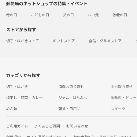
郵便局のネットショップの特集・イベント
母の日
こどもの日
父の日
お中元
敬老の日
ストアから探す
切手・はがきストア
ギフトストア
食品・グルメストア
カテゴリから探す
切手・はがき
海鮮お取り寄せ
肉お取り寄せ
梅干し・惣菜・カレー
ジャム・はちみつ
調味料・ドレッ
めん類
雑貨・日用品
スイーツ
ご利用ガイド
よくあるご質問
お問い合わせ
利用規約
サイト運営会社について
特定商取引法に基づく表記について