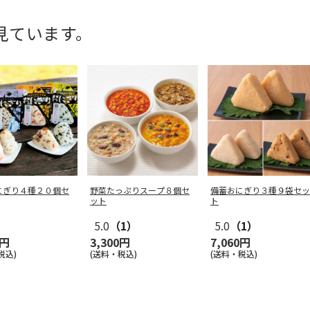
見ています。
にぎり４種２０個セ
野菜たっぷりスープ８個セ
備蓄おにぎり３種９袋セッ
ット
ト
5.0
（1）
5.0
（1）
0円
3,300円
7,060円
税込)
(送料・税込)
(送料・税込)