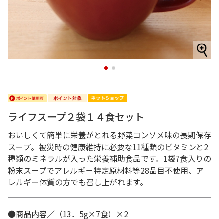
1
2
ライフスープ２袋１４食セット
おいしくて簡単に栄養がとれる野菜コンソメ味の長期保存
スープ。被災時の健康維持に必要な11種類のビタミンと2
種類のミネラルが入った栄養補助食品です。1袋7食入りの
粉末スープでアレルギー特定原材料等28品目不使用、ア
レルギー体質の方でも召し上がれます。
●商品内容／（13．5g×7食）×2