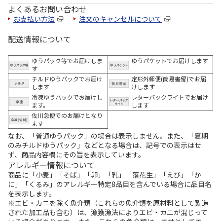
よくあるお問い合わせ
お支払い方法
注文のキャンセルについて
配送情報について
ゆうパック等でお届けしま
ゆうパケットでお届けします
す
チルドゆうパックでお届け
定形外郵便(簡易書留)でお届
します
けします
冷凍ゆうパックでお届けし
レターパックライトでお届け
ます。
します
佐川急便でのお届けとなり
ます
なお、「普通ゆうパック」の場合は表示しません。また、「夏期
のみチルドゆうパック」などとなる場合は、記号での表示はせ
ず、商品内容欄にその旨を表示しています。
アレルギー情報について
商品に「小麦」「そば」「卵」「乳」「落花生」「えび」「か
に」「くるみ」のアレルギー特定8品目を含んでいる場合に品目名
を表示します。
※エビ・カニを除く魚介類（これらの魚介類を原材料として製造
された加工品も含む）は、漁獲漁法によりエビ・カニが混じって