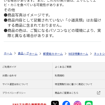
いる場合があります。 また、これらの魚介類は、エサとしてエ
ビ・カニを食べている可能性があります。
その他
商品写真はイメージです。
商品内容として記載されていない「小道具類」はお届け
する商品に含まれておりません。
商品の色は、ご覧になるパソコンなどの環境により、実
際と異なる場合があります。
ホーム
食品・グルメストア
おうち本格グルメ・ご褒美ストック特集
ホーム
郵便局カタログ
ホーム
非食品
WEB特集
ホーム
備蓄・保存食・防
防災用品
ネットシ
ご利用ガイド
よくあるご質問
お問い合わせ
利用規約
サイト運営会社について
特定商取引法に基づく表記について
プライバシーポリシー
商品のご提案はこちら
SNSでお得な情報発信中