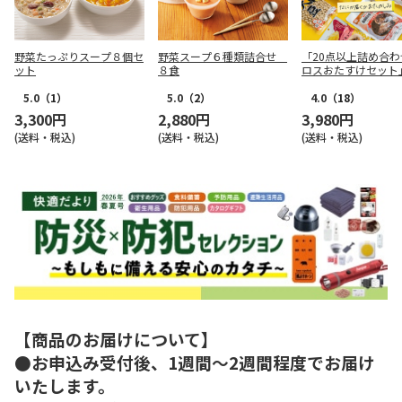
野菜たっぷりスープ８個セ
野菜スープ６種類詰合せ
「20点以上詰め合わ
ット
８食
ロスおたすけセット
5.0
（1）
5.0
（2）
4.0
（18）
3,300円
2,880円
3,980円
(送料・税込)
(送料・税込)
(送料・税込)
【商品のお届けについて】
●お申込み受付後、1週間～2週間程度でお届け
いたします。