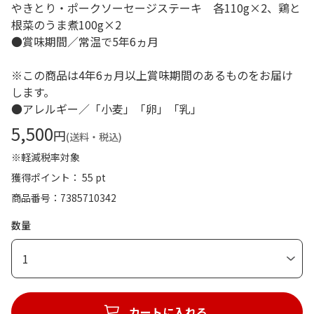
やきとり・ポークソーセージステーキ 各110g×2、鶏と
根菜のうま煮100g×2
●賞味期間／常温で5年6ヵ月
※この商品は4年6ヵ月以上賞味期間のあるものをお届け
します。
●アレルギー／「小麦」「卵」「乳」
5,500
円
(送料・税込)
※軽減税率対象
獲得ポイント： 55 pt
商品番号
7385710342
数量
1
カートに入れる