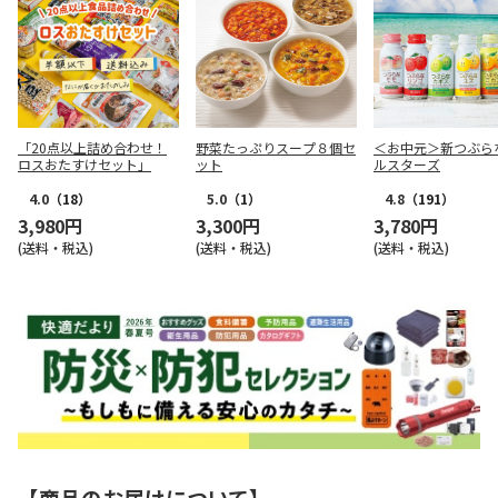
「20点以上詰め合わせ！
野菜たっぷりスープ８個セ
＜お中元＞新つぶら
ロスおたすけセット」
ット
ルスターズ
4.0
（18）
5.0
（1）
4.8
（191）
3,980円
3,300円
3,780円
(送料・税込)
(送料・税込)
(送料・税込)
【商品のお届けについて】