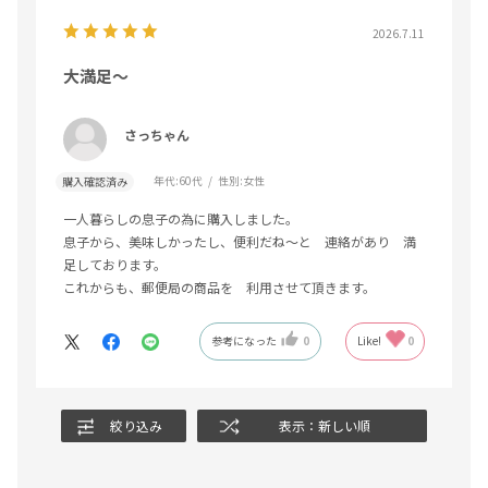
2026.7.11
大満足〜
さっちゃん
年代:
60代
性別:
女性
購入確認済み
一人暮らしの息子の為に購入しました。
息子から、美味しかったし、便利だね〜と 連絡があり 満
足しております。
これからも、郵便局の商品を 利用させて頂きます。
参考になった
0
Like!
0
絞り込み
表示：新しい順