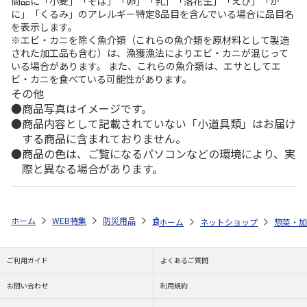
商品に「小麦」「そば」「卵」「乳」「落花生」「えび」「か
に」「くるみ」のアレルギー特定8品目を含んでいる場合に品目名
を表示します。
※エビ・カニを除く魚介類（これらの魚介類を原材料として製造
された加工品も含む）は、漁獲漁法によりエビ・カニが混じって
いる場合があります。 また、これらの魚介類は、エサとしてエ
ビ・カニを食べている可能性があります。
その他
商品写真はイメージです。
商品内容として記載されていない「小道具類」はお届け
する商品に含まれておりません。
商品の色は、ご覧になるパソコンなどの環境により、実
際と異なる場合があります。
ホーム
WEB特集
防災用品
食品
自衛隊に人気のおかず ８食セ
ホーム
ネットショップ
惣菜・加
ご利用ガイド
よくあるご質問
お問い合わせ
利用規約