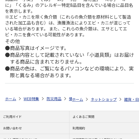
に」「くるみ」のアレルギー特定8品目を含んでいる場合に品目名
を表示します。
※エビ・カニを除く魚介類（これらの魚介類を原材料として製造
された加工品も含む）は、漁獲漁法によりエビ・カニが混じって
いる場合があります。 また、これらの魚介類は、エサとしてエ
ビ・カニを食べている可能性があります。
その他
商品写真はイメージです。
商品内容として記載されていない「小道具類」はお届け
する商品に含まれておりません。
商品の色は、ご覧になるパソコンなどの環境により、実
際と異なる場合があります。
ホーム
WEB特集
防災用品
情報・情報機器
モバイルバッテリー
ホーム
ネットショップ
雑貨・日
ご利用ガイド
よくあるご質問
お問い合わせ
利用規約