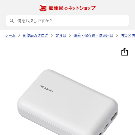
ホーム
郵便局カタログ
非食品
備蓄・保存食・防災用品
防災×防