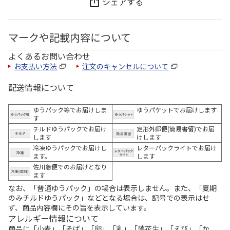
シェアする
マークや記載内容について
よくあるお問い合わせ
お支払い方法
注文のキャンセルについて
配送情報について
ゆうパック等でお届けしま
ゆうパケットでお届けします
す
チルドゆうパックでお届け
定形外郵便(簡易書留)でお届
します
けします
冷凍ゆうパックでお届けし
レターパックライトでお届け
ます。
します
佐川急便でのお届けとなり
ます
なお、「普通ゆうパック」の場合は表示しません。また、「夏期
のみチルドゆうパック」などとなる場合は、記号での表示はせ
ず、商品内容欄にその旨を表示しています。
アレルギー情報について
商品に「小麦」「そば」「卵」「乳」「落花生」「えび」「か