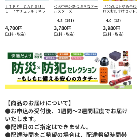
ＬＩＦＥ ＣＡＰＳＵＬ
＜お中元＞新つぶらなオー
「20点以上詰め合わ
Ｅ ７ナチュラルミネラル
ルスターズ
ロスおたすけセット
ウォーター ５００ｍｌ×
２４
4.8
（191）
4.0
（18）
4,700円
3,780円
3,980円
(送料・税込)
(送料・税込)
(送料・税込)
【商品のお届けについて】
●お申込み受付後、1週間～2週間程度でお届け
いたします。
●配達日のご指定はできません。
●配達時間をご希望の場合は、配達希望時間帯