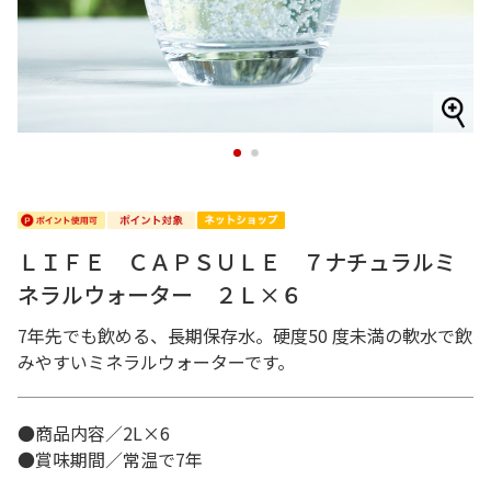
1
2
ＬＩＦＥ ＣＡＰＳＵＬＥ ７ナチュラルミ
ネラルウォーター ２Ｌ×６
7年先でも飲める、長期保存水。硬度50 度未満の軟水で飲
みやすいミネラルウォーターです。
●商品内容／2L×6
●賞味期間／常温で7年