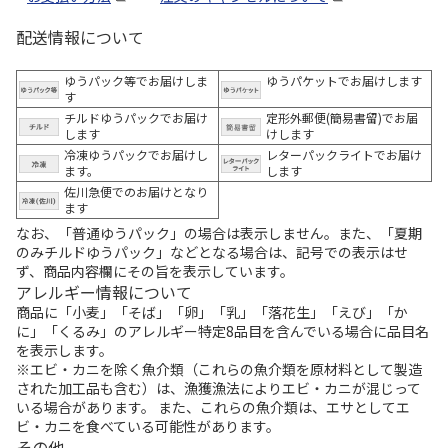
配送情報について
ゆうパック等でお届けしま
ゆうパケットでお届けします
す
チルドゆうパックでお届け
定形外郵便(簡易書留)でお届
します
けします
冷凍ゆうパックでお届けし
レターパックライトでお届け
ます。
します
佐川急便でのお届けとなり
ます
なお、「普通ゆうパック」の場合は表示しません。また、「夏期
のみチルドゆうパック」などとなる場合は、記号での表示はせ
ず、商品内容欄にその旨を表示しています。
アレルギー情報について
商品に「小麦」「そば」「卵」「乳」「落花生」「えび」「か
に」「くるみ」のアレルギー特定8品目を含んでいる場合に品目名
を表示します。
※エビ・カニを除く魚介類（これらの魚介類を原材料として製造
された加工品も含む）は、漁獲漁法によりエビ・カニが混じって
いる場合があります。 また、これらの魚介類は、エサとしてエ
ビ・カニを食べている可能性があります。
その他