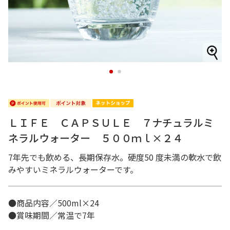
1
2
ＬＩＦＥ ＣＡＰＳＵＬＥ ７ナチュラルミ
ネラルウォーター ５００ｍｌ×２４
7年先でも飲める、長期保存水。硬度50 度未満の軟水で飲
みやすいミネラルウォーターです。
●商品内容／500ml×24
●賞味期間／常温で7年