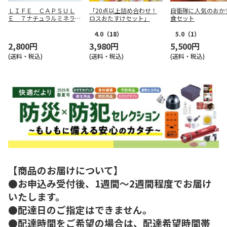
ＬＩＦＥ ＣＡＰＳＵＬ
「20点以上詰め合わせ！
自衛隊に人気のおか
Ｅ ７ナチュラルミネラル
ロスおたすけセット」
食セット
ウォーター ２Ｌ×６
4.0
（18）
5.0
（1）
2,800円
3,980円
5,500円
(送料・税込)
(送料・税込)
(送料・税込)
【商品のお届けについて】
●お申込み受付後、1週間～2週間程度でお届け
いたします。
●配達日のご指定はできません。
●配達時間をご希望の場合は、配達希望時間帯