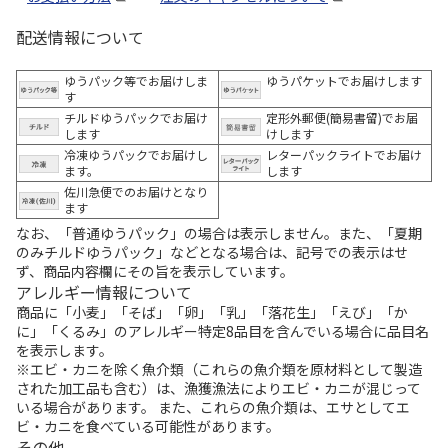
配送情報について
ゆうパック等でお届けしま
ゆうパケットでお届けします
す
チルドゆうパックでお届け
定形外郵便(簡易書留)でお届
します
けします
冷凍ゆうパックでお届けし
レターパックライトでお届け
ます。
します
佐川急便でのお届けとなり
ます
なお、「普通ゆうパック」の場合は表示しません。また、「夏期
のみチルドゆうパック」などとなる場合は、記号での表示はせ
ず、商品内容欄にその旨を表示しています。
アレルギー情報について
商品に「小麦」「そば」「卵」「乳」「落花生」「えび」「か
に」「くるみ」のアレルギー特定8品目を含んでいる場合に品目名
を表示します。
※エビ・カニを除く魚介類（これらの魚介類を原材料として製造
された加工品も含む）は、漁獲漁法によりエビ・カニが混じって
いる場合があります。 また、これらの魚介類は、エサとしてエ
ビ・カニを食べている可能性があります。
その他