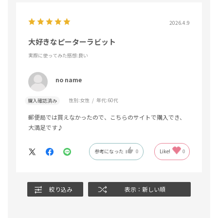
2026.4.9
大好きなピーターラビット
実際に使ってみた感想
:良い
no name
性別:
女性
年代:
60代
購入確認済み
郵便局では買えなかったので、こちらのサイトで購入でき、
大満足です♪
参考になった
0
Like!
0
絞り込み
表示：新しい順