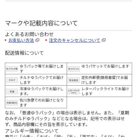
マークや記載内容について
よくあるお問い合わせ
お支払い方法
注文のキャンセルについて
配送情報について
ゆうパック等でお届けしま
ゆうパケットでお届けします
す
チルドゆうパックでお届け
定形外郵便(簡易書留)でお届
します
けします
冷凍ゆうパックでお届けし
レターパックライトでお届け
ます。
します
佐川急便でのお届けとなり
ます
なお、「普通ゆうパック」の場合は表示しません。また、「夏期
のみチルドゆうパック」などとなる場合は、記号での表示はせ
ず、商品内容欄にその旨を表示しています。
アレルギー情報について
商品に「小麦」「そば」「卵」「乳」「落花生」「えび」「か