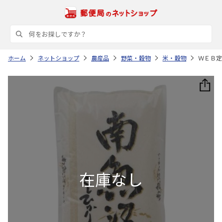
ホーム
ネットショップ
農産品
野菜・穀物
米・穀物
ＷＥＢ定