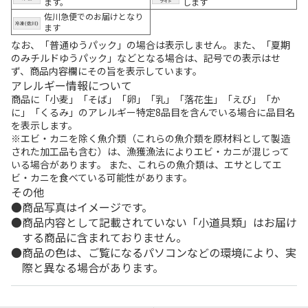
ます。
します
佐川急便でのお届けとなり
ます
なお、「普通ゆうパック」の場合は表示しません。また、「夏期
のみチルドゆうパック」などとなる場合は、記号での表示はせ
ず、商品内容欄にその旨を表示しています。
アレルギー情報について
商品に「小麦」「そば」「卵」「乳」「落花生」「えび」「か
に」「くるみ」のアレルギー特定8品目を含んでいる場合に品目名
を表示します。
※エビ・カニを除く魚介類（これらの魚介類を原材料として製造
された加工品も含む）は、漁獲漁法によりエビ・カニが混じって
いる場合があります。 また、これらの魚介類は、エサとしてエ
ビ・カニを食べている可能性があります。
その他
商品写真はイメージです。
商品内容として記載されていない「小道具類」はお届け
する商品に含まれておりません。
商品の色は、ご覧になるパソコンなどの環境により、実
際と異なる場合があります。