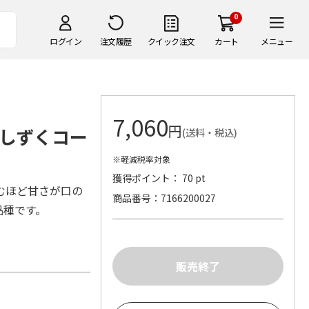
0
ログイン
注文履歴
クイック注文
カート
メニュー
7,060
円
しずくコー
(送料・税込)
※軽減税率対象
獲得ポイント： 70 pt
むほど甘さが口の
商品番号
7166200027
品種です。