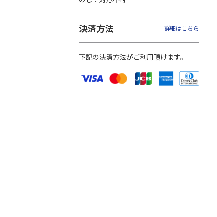
決済方法
詳細はこちら
つぶら
【グリーティング切
【グリーティング切
【のり式】110円普
ーズ
手】ハッピーグリー
手】グリーティング
通切手・千鳥（1シ
下記の決済方法がご利用頂けます。
ティング（110円）
（シンプル）（110
ート100枚）
1）
5.0
（2）
円
4.8
…
（11）
4.6
（7）
1,100円
5,500円
11,000円
(送料別)
(送料別)
(送料別)