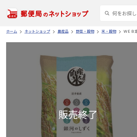
ホーム
ネットショップ
農産品
野菜・穀物
米・穀物
ＷＥＢ