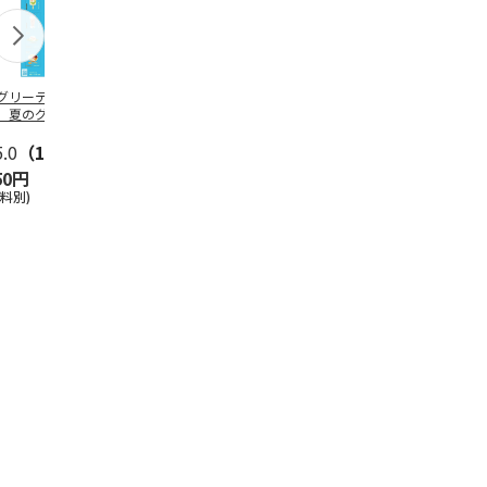
グリーティング切
【グリーティング切
レターパックプラス
＜お中元＞新
】夏のグリーティ
手】夏のグリーティ
（600円）（20部セ
なオールスタ
グ（85円）
ング（110円）
ット）
5.0
（10）
5.0
（17）
4.8
（24）
4.8
（19
50円
1,100円
12,000円
3,780円
送料別)
(送料別)
(送料別)
(送料・税込)