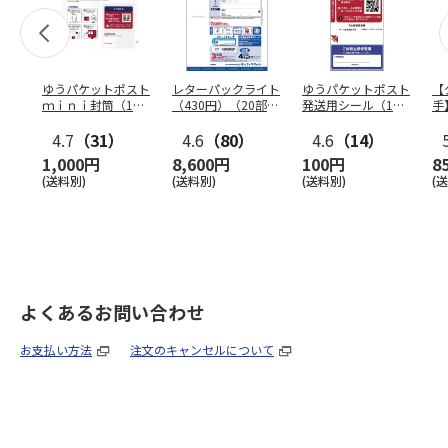
ゆうパケットポスト
レターパックライト
ゆうパケットポスト
【
ｍｉｎｉ封筒（1個
（430円）（20部セ
発送用シール（1個
手
（50枚）セット）
ット）
（20枚）セット）
ン
4.7
（31）
4.6
（80）
4.6
（14）
1,000円
8,600円
100円
8
(送料別)
(送料別)
(送料別)
(
よくあるお問い合わせ
お支払い方法
注文のキャンセルについて