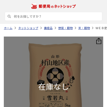
ホーム
ネットショップ
農産品
野菜・穀物
米・穀物
ＷＥＢ定