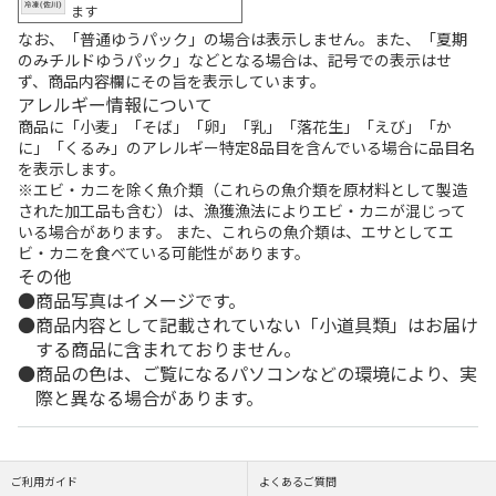
ます
なお、「普通ゆうパック」の場合は表示しません。また、「夏期
のみチルドゆうパック」などとなる場合は、記号での表示はせ
ず、商品内容欄にその旨を表示しています。
アレルギー情報について
商品に「小麦」「そば」「卵」「乳」「落花生」「えび」「か
に」「くるみ」のアレルギー特定8品目を含んでいる場合に品目名
を表示します。
※エビ・カニを除く魚介類（これらの魚介類を原材料として製造
された加工品も含む）は、漁獲漁法によりエビ・カニが混じって
いる場合があります。 また、これらの魚介類は、エサとしてエ
ビ・カニを食べている可能性があります。
その他
商品写真はイメージです。
商品内容として記載されていない「小道具類」はお届け
する商品に含まれておりません。
商品の色は、ご覧になるパソコンなどの環境により、実
際と異なる場合があります。
ご利用ガイド
よくあるご質問