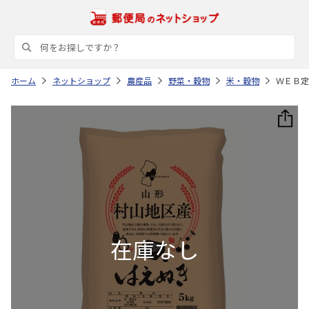
ホーム
ネットショップ
農産品
野菜・穀物
米・穀物
ＷＥＢ定