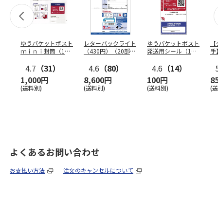
ゆうパケットポスト
レターパックライト
ゆうパケットポスト
【
ｍｉｎｉ封筒（1個
（430円）（20部セ
発送用シール（1個
手
（50枚）セット）
ット）
（20枚）セット）
ン
4.7
（31）
4.6
（80）
4.6
（14）
1,000円
8,600円
100円
8
(送料別)
(送料別)
(送料別)
(
よくあるお問い合わせ
お支払い方法
注文のキャンセルについて