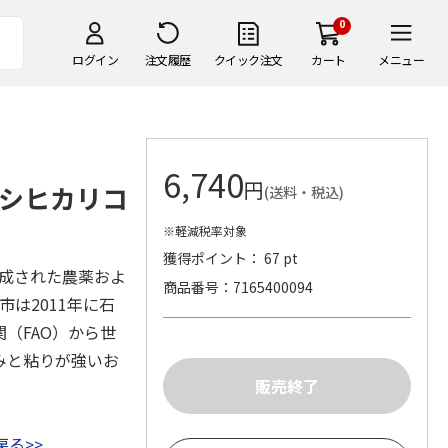
0
ログイン
注文履歴
クイック注文
カート
メニュー
6,740
円
シヒカリコ
(送料・税込)
※軽減税率対象
獲得ポイント： 67 pt
合成された農薬およ
商品番号
7165400094
は2011年に石
（FAO）から世
みと粘りが強いお
る>>