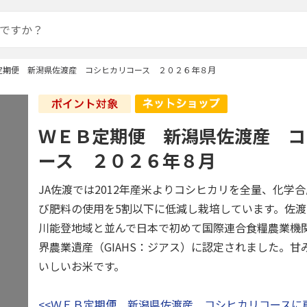
定期便 新潟県佐渡産 コシヒカリコース ２０２６年８月
ＷＥＢ定期便 新潟県佐渡産 コ
ース ２０２６年８月
JA佐渡では2012年産米よりコシヒカリを全量、化学
び肥料の使用を5割以下に低減し栽培しています。佐渡市
川能登地域と並んで日本で初めて国際連合食糧農業機関
界農業遺産（GIAHS：ジアス）に認定されました。甘
いしいお米です。
<<ＷＥＢ定期便 新潟県佐渡産 コシヒカリコースに戻