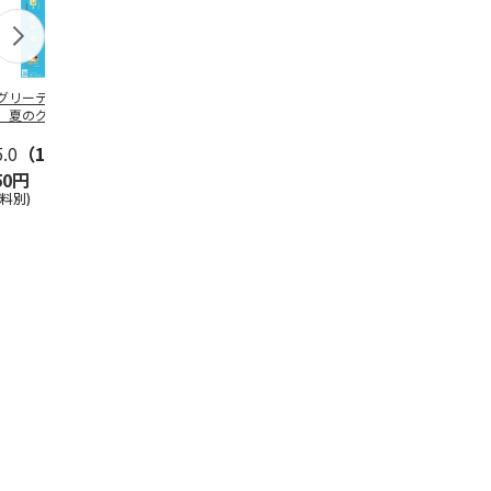
グリーティング切
【グリーティング切
レターパックプラス
＜お中元＞新
】夏のグリーティ
手】夏のグリーティ
（600円）（20部セ
なオールスタ
グ（85円）
ング（110円）
ット）
5.0
（10）
5.0
（17）
4.8
（24）
4.8
（19
50円
1,100円
12,000円
3,780円
送料別)
(送料別)
(送料別)
(送料・税込)