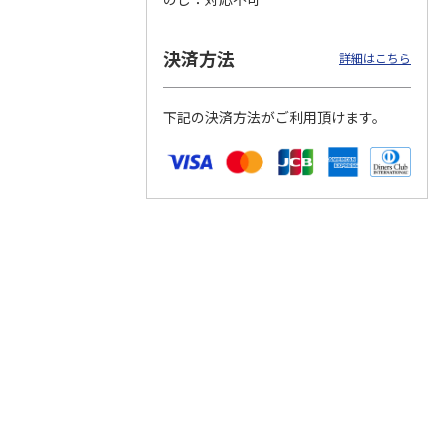
決済方法
詳細はこちら
つぶら
【グリーティング切
【グリーティング切
【のり式】110円普
ーズ
手】ハッピーグリー
手】グリーティング
通切手・千鳥（1シ
下記の決済方法がご利用頂けます。
ティング（110円）
（シンプル）（110
ート100枚）
1）
5.0
（2）
円
4.8
…
（11）
4.6
（7）
1,100円
5,500円
11,000円
(送料別)
(送料別)
(送料別)