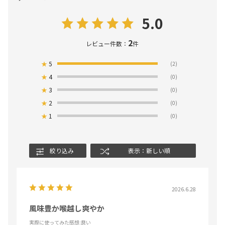
5.0
2
レビュー件数：
件
★
5
(2)
★
4
(0)
★
3
(0)
★
2
(0)
★
1
(0)
絞り込み
表示：新しい順
2026.6.28
風味豊か喉越し爽やか
実際に使ってみた感想
:良い