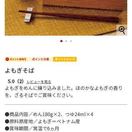
1
2
3
よもぎそば
5.0
（2）
レビューを見る
よもぎをめんに練り込みました。ほのかなよもぎの香り
を、ざるそばでご賞味ください。
●商品内容／めん180g×2、つゆ24ml×4
●原料原産地／よもぎ＝ベトナム産
●賞味期間／常温で6ヵ月