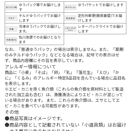
ゆうパック等でお届けしま
ゆうパケットでお届けします
す
チルドゆうパックでお届け
定形外郵便(簡易書留)でお届
します
けします
冷凍ゆうパックでお届けし
レターパックライトでお届け
ます。
します
佐川急便でのお届けとなり
ます
なお、「普通ゆうパック」の場合は表示しません。また、「夏期
のみチルドゆうパック」などとなる場合は、記号での表示はせ
ず、商品内容欄にその旨を表示しています。
アレルギー情報について
商品に「小麦」「そば」「卵」「乳」「落花生」「えび」「か
に」「くるみ」のアレルギー特定8品目を含んでいる場合に品目名
を表示します。
※エビ・カニを除く魚介類（これらの魚介類を原材料として製造
された加工品も含む）は、漁獲漁法によりエビ・カニが混じって
いる場合があります。 また、これらの魚介類は、エサとしてエ
ビ・カニを食べている可能性があります。
その他
商品写真はイメージです。
商品内容として記載されていない「小道具類」はお届け
する商品に含まれておりません。