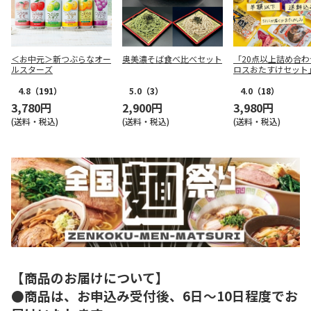
＜お中元＞新つぶらなオー
奥美濃そば食べ比べセット
「20点以上詰め合わ
ルスターズ
ロスおたすけセット
4.8
（191）
5.0
（3）
4.0
（18）
3,780円
2,900円
3,980円
(送料・税込)
(送料・税込)
(送料・税込)
【商品のお届けについて】
●商品は、お申込み受付後、6日～10日程度でお