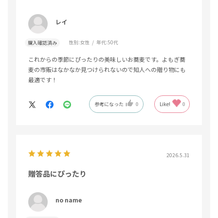
レイ
性別:
女性
年代:
50代
購入確認済み
これからの季節にぴったりの美味しいお蕎麦です。よもぎ蕎
麦の市販はなかなか見つけられないので知人への贈り物にも
最適です！
参考になった
0
Like!
0
2026.5.31
贈答品にぴったり
no name