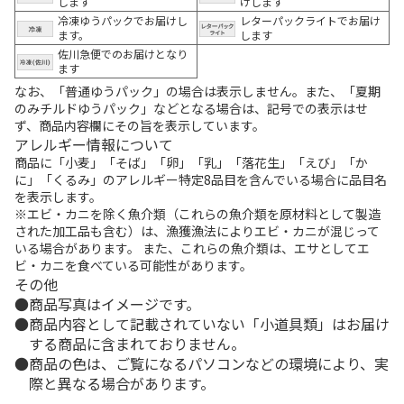
します
けします
冷凍ゆうパックでお届けし
レターパックライトでお届け
ます。
します
佐川急便でのお届けとなり
ます
なお、「普通ゆうパック」の場合は表示しません。また、「夏期
のみチルドゆうパック」などとなる場合は、記号での表示はせ
ず、商品内容欄にその旨を表示しています。
アレルギー情報について
商品に「小麦」「そば」「卵」「乳」「落花生」「えび」「か
に」「くるみ」のアレルギー特定8品目を含んでいる場合に品目名
を表示します。
※エビ・カニを除く魚介類（これらの魚介類を原材料として製造
された加工品も含む）は、漁獲漁法によりエビ・カニが混じって
いる場合があります。 また、これらの魚介類は、エサとしてエ
ビ・カニを食べている可能性があります。
その他
商品写真はイメージです。
商品内容として記載されていない「小道具類」はお届け
する商品に含まれておりません。
商品の色は、ご覧になるパソコンなどの環境により、実
際と異なる場合があります。