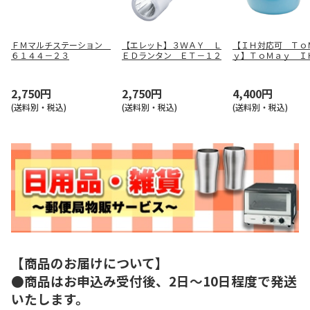
ＦＭマルチステーション
【エレット】３ＷＡＹ Ｌ
【ＩＨ対応可 Ｔｏ
６１４４－２３
ＥＤランタン ＥＴ－１２
ｙ】ＴｏＭａｙ Ｉ
マルチポットＭ（ラ
ルー） ＳＲＡ－９
2,750円
2,750円
4,400円
(送料別・税込)
(送料別・税込)
(送料別・税込)
【商品のお届けについて】
●商品はお申込み受付後、2日～10日程度で発送
いたします。