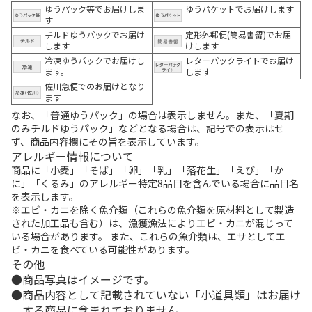
ゆうパック等でお届けしま
ゆうパケットでお届けします
す
チルドゆうパックでお届け
定形外郵便(簡易書留)でお届
します
けします
冷凍ゆうパックでお届けし
レターパックライトでお届け
ます。
します
佐川急便でのお届けとなり
ます
なお、「普通ゆうパック」の場合は表示しません。また、「夏期
のみチルドゆうパック」などとなる場合は、記号での表示はせ
ず、商品内容欄にその旨を表示しています。
アレルギー情報について
商品に「小麦」「そば」「卵」「乳」「落花生」「えび」「か
に」「くるみ」のアレルギー特定8品目を含んでいる場合に品目名
を表示します。
※エビ・カニを除く魚介類（これらの魚介類を原材料として製造
された加工品も含む）は、漁獲漁法によりエビ・カニが混じって
いる場合があります。 また、これらの魚介類は、エサとしてエ
ビ・カニを食べている可能性があります。
その他
商品写真はイメージです。
商品内容として記載されていない「小道具類」はお届け
する商品に含まれておりません。