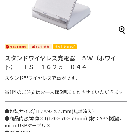
スタンドワイヤレス充電器 ５Ｗ（ホワイ
ト） ＴＳ－１６２５－０４４
スタンド型ワイヤレス充電器です。
※1回のご注文はお一人様5個までとさせていただきます。
●包装サイズ/112×93×72mm(無地箱入)
●商品内容/本体×1(130×70×77mm) (材：ABS樹脂)、
microUSBケーブル×1