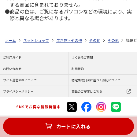
する商品に含まれておりません。
商品の色は、ご覧になるパソコンなどの環境により、実
際と異なる場合があります。
ホーム
ネットショップ
生き物・その他
その他
その他
福珠ど
ご利用ガイド
よくあるご質問
お問い合わせ
利用規約
サイト運営会社について
特定商取引法に基づく表記について
プライバシーポリシー
商品のご提案はこちら
SNSでお得な情報発信中
カートに入れる
Copyright (C) JAPAN POST Co.,Ltd. All Rights Reserved.