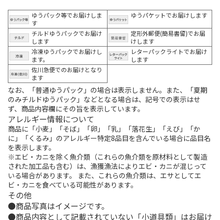
ゆうパック等でお届けしま
ゆうパケットでお届けします
す
チルドゆうパックでお届け
定形外郵便(簡易書留)でお届
します
けします
冷凍ゆうパックでお届けし
レターパックライトでお届け
ます。
します
佐川急便でのお届けとなり
ます
なお、「普通ゆうパック」の場合は表示しません。また、「夏期
のみチルドゆうパック」などとなる場合は、記号での表示はせ
ず、商品内容欄にその旨を表示しています。
アレルギー情報について
商品に「小麦」「そば」「卵」「乳」「落花生」「えび」「か
に」「くるみ」のアレルギー特定8品目を含んでいる場合に品目名
を表示します。
※エビ・カニを除く魚介類（これらの魚介類を原材料として製造
された加工品も含む）は、漁獲漁法によりエビ・カニが混じって
いる場合があります。 また、これらの魚介類は、エサとしてエ
ビ・カニを食べている可能性があります。
その他
商品写真はイメージです。
商品内容として記載されていない「小道具類」はお届け