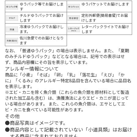
ゆうパック等でお届けしま
ゆうパケットでお届けします
す
チルドゆうパックでお届け
定形外郵便(簡易書留)でお届
します
けします
冷凍ゆうパックでお届けし
レターパックライトでお届け
ます。
します
佐川急便でのお届けとなり
ます
なお、「普通ゆうパック」の場合は表示しません。また、「夏期
のみチルドゆうパック」などとなる場合は、記号での表示はせ
ず、商品内容欄にその旨を表示しています。
アレルギー情報について
商品に「小麦」「そば」「卵」「乳」「落花生」「えび」「か
に」「くるみ」のアレルギー特定8品目を含んでいる場合に品目名
を表示します。
※エビ・カニを除く魚介類（これらの魚介類を原材料として製造
された加工品も含む）は、漁獲漁法によりエビ・カニが混じって
いる場合があります。 また、これらの魚介類は、エサとしてエ
ビ・カニを食べている可能性があります。
その他
商品写真はイメージです。
商品内容として記載されていない「小道具類」はお届け
する商品に含まれておりません。