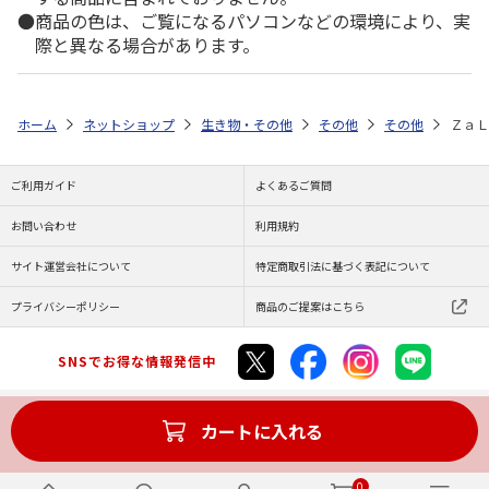
商品の色は、ご覧になるパソコンなどの環境により、実
際と異なる場合があります。
ホーム
ネットショップ
生き物・その他
その他
その他
ＺａＬ
ご利用ガイド
よくあるご質問
お問い合わせ
利用規約
サイト運営会社について
特定商取引法に基づく表記について
プライバシーポリシー
商品のご提案はこちら
SNSでお得な情報発信中
カートに入れる
Copyright (C) JAPAN POST Co.,Ltd. All Rights Reserved.
0