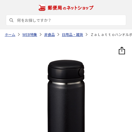
ホーム
WEB特集
非食品
日用品・雑貨
ＺａＬａｔｔｏハンドル