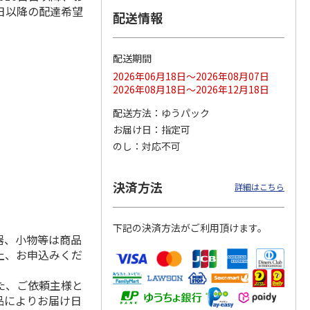
日以降の配達希望
配送情報
配送期間
ス 大
MLB ドジャース 大
ドジャース 大谷翔
MLB ドジャース 大
由伸・
谷翔平 2026 NL 3・
平 日本人最多53試
谷翔平 2026 NL 3・
2026年06月18日～2026年08月07日
日本人
…
4月投手
…
合連続出塁記念 シ
4月投手
…
2026年08月18日～2026年12月18日
ル
…
17,000円
17,000円
8,500円
配送方法
ゆうパック
(送料・税込)
(送料・税込)
(送料・税込)
お届け日
指定可
のし
対応不可
決済方法
詳細はこちら
下記の決済方法がご利用頂けます。
器、小物等は商品
上、お申込みくだ
た、ご依頼主様と
品によりお届け日