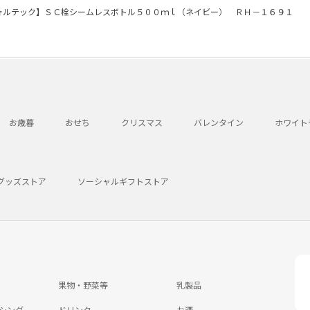
ォルテック】ＳＣ栓シームレスボトル５００ｍｌ（ネイビー） ＲＨ－１６９１
お歳暮
おせち
クリスマス
バレンタイン
ホワイト
グッズストア
ソーシャルギフトストア
果物・野菜等
乳製品
シング
ドリンク
お酒