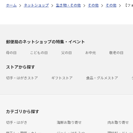
ホーム
ネットショップ
生き物・その他
その他
その他
【フ
郵便局のネットショップの特集・イベント
母の日
こどもの日
父の日
お中元
敬老の日
ストアから探す
切手・はがきストア
ギフトストア
食品・グルメストア
カテゴリから探す
切手・はがき
海鮮お取り寄せ
肉お取り寄せ
梅干し・惣菜・カレー
ジャム・はちみつ
調味料・ドレッ