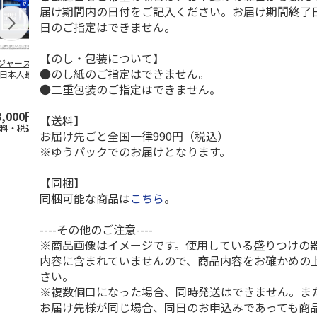
届け期間内の日付をご記入ください。お届け期間終了
日のご指定はできません。
【のし・包装について】
ジャース 大谷翔
MLB ドジャース 大
ドジャース 大谷翔
MLB ドジャー
●のし紙のご指定はできません。
 日本人最多53試
谷翔平 2026 NL 3・
平 日本人最多53試
谷翔平・山本
連続出塁記念 ダ
4月投手
…
合連続出塁記念 コ
佐々木朗希 
●二重包装のご指定はできません。
…
イ
…
3,000円
33,000円
9,900円
8,500円
【送料】
送料・税込)
(送料・税込)
(送料・税込)
(送料・税込)
お届け先ごと全国一律990円（税込）
※ゆうパックでのお届けとなります。
【同梱】
同梱可能な商品は
こちら
。
----その他のご注意----
※商品画像はイメージです。使用している盛りつけの
内容に含まれていませんので、商品内容をお確かめの
さい。
※複数個口になった場合、同時発送はできません。ま
お届け先様が同じ場合、同日のお申込みであっても商