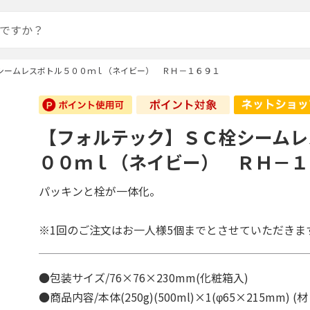
シームレスボトル５００ｍｌ（ネイビー） ＲＨ－１６９１
【フォルテック】ＳＣ栓シームレ
００ｍｌ（ネイビー） ＲＨ－１
パッキンと栓が一体化。
※1回のご注文はお一人様5個までとさせていただきま
●包装サイズ/76×76×230mm(化粧箱入)
●商品内容/本体(250g)(500ml)×1(φ65×215mm)