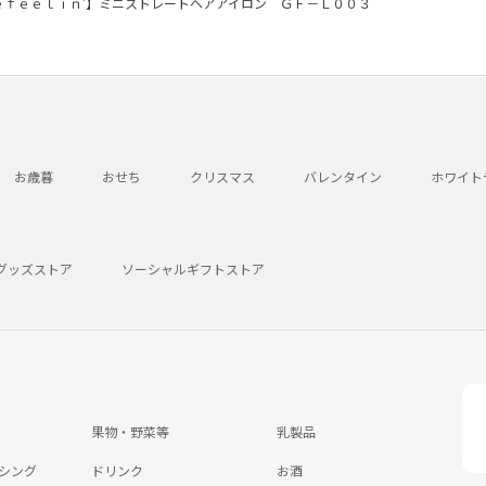
ｅｆｅｅｌｉｎ’】ミニストレートヘアアイロン ＧＦ－Ｌ００３
お歳暮
おせち
クリスマス
バレンタイン
ホワイト
グッズストア
ソーシャルギフトストア
果物・野菜等
乳製品
シング
ドリンク
お酒