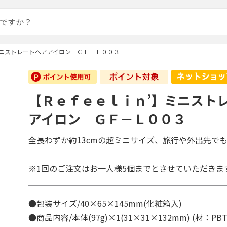
ミニストレートヘアアイロン ＧＦ－Ｌ００３
【Ｒｅｆｅｅｌｉｎ’】ミニスト
アイロン ＧＦ－Ｌ００３
全長わずか約13cmの超ミニサイズ、旅行や外出先で
※1回のご注文はお一人様5個までとさせていただきま
●包装サイズ/40×65×145mm(化粧箱入)
●商品内容/本体(97g)×1(31×31×132mm) (材：