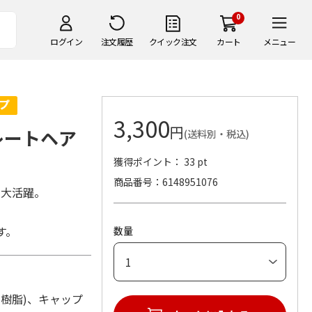
0
ログイン
注文履歴
クイック注文
カート
メニュー
3,300
円
レートヘア
(送料別・税込)
獲得ポイント： 33 pt
商品番号
6148951076
も大活躍。
す。
数量
PBT樹脂)、キャップ