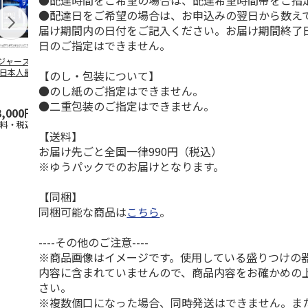
●配達時間をご希望の場合は、配達希望時間帯をご指
●配達日をご希望の場合は、お申込みの翌日から数えて
届け期間内の日付をご記入ください。お届け期間終了
日のご指定はできません。
ジャース 大谷翔
MLB ドジャース 大
ドジャース 大谷翔
MLB ドジャー
 日本人最多53試
谷翔平 2026 NL 3・
平 日本人最多53試
谷翔平・山本
【のし・包装について】
連続出塁記念 ダ
4月投手
…
合連続出塁記念 コ
佐々木朗希 
●のし紙のご指定はできません。
…
イ
…
●二重包装のご指定はできません。
3,000円
33,000円
9,900円
8,500円
送料・税込)
(送料・税込)
(送料・税込)
(送料・税込)
【送料】
お届け先ごと全国一律990円（税込）
※ゆうパックでのお届けとなります。
【同梱】
同梱可能な商品は
こちら
。
----その他のご注意----
※商品画像はイメージです。使用している盛りつけの
内容に含まれていませんので、商品内容をお確かめの
さい。
※複数個口になった場合、同時発送はできません。ま