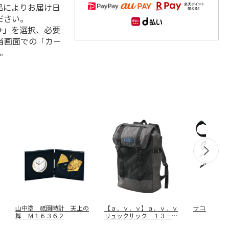
品によりお届け日
ださい。
+」を選択、必要
当画面での「カー
。
山中塗 祇園時計 天上の
【ａ．ｖ．ｖ】ａ．ｖ．ｖ
サコッシュ
舞 Ｍ１６３６２
リュックサック １３－６
０８９－１
…