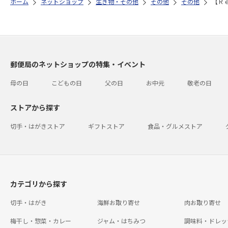
ホーム
ネットショップ
生き物・その他
その他
その他
【Ｒ
郵便局のネットショップの特集・イベント
母の日
こどもの日
父の日
お中元
敬老の日
ストアから探す
切手・はがきストア
ギフトストア
食品・グルメストア
カテゴリから探す
切手・はがき
海鮮お取り寄せ
肉お取り寄せ
梅干し・惣菜・カレー
ジャム・はちみつ
調味料・ドレッ