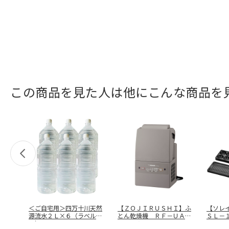
この商品を見た人は他にこんな商品を
＜ご自宅用＞四万十川天然
【ＺＯＪＩＲＵＳＨＩ】ふ
【ソレ
源流水２Ｌ×６（ラベルレ
とん乾燥機 ＲＦ－ＵＡ１
ＳＬ－
ス）
０－ＨＡ