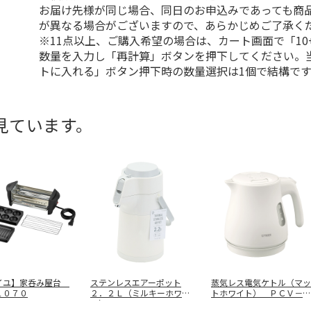
お届け先様が同じ場合、同日のお申込みであっても商
が異なる場合がございますので、あらかじめご了承く
※11点以上、ご購入希望の場合は、カート画面で「10
数量を入力し「再計算」ボタンを押下してください。
トに入れる」ボタン押下時の数量選択は1個で結構です
見ています。
イユ】家呑み屋台
ステンレスエアーポット
蒸気レス電気ケトル（マッ
１０７０
２．２Ｌ（ミルキーホワイ
トホワイト） ＰＣＶ－Ａ
ト） ＨＢ－
…
０８０ＷＭ