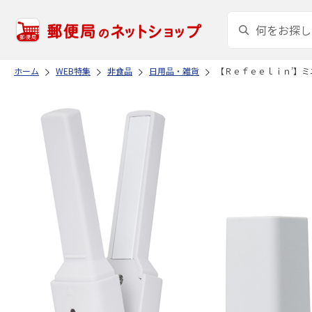
ホーム
WEB特集
非食品
日用品・雑貨
【Ｒｅｆｅｅｌｉｎ’】