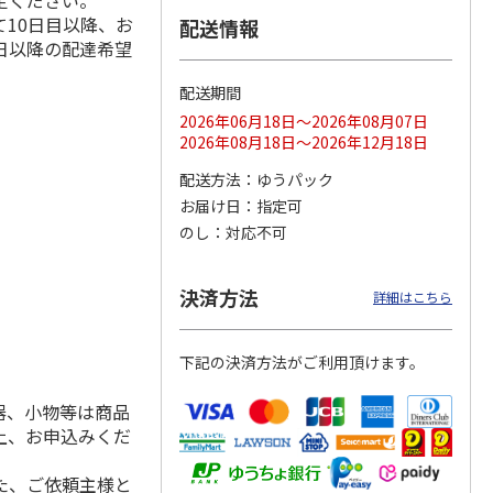
定ください。
10日目以降、お
配送情報
日以降の配達希望
配送期間
ス 大
MLB ドジャース 大
ドジャース 大谷翔
MLB ドジャース 大
由伸・
谷翔平 2026 NL 3・
平 日本人最多53試
谷翔平 2026 NL 3・
2026年06月18日～2026年08月07日
日本人
…
4月投手
…
合連続出塁記念 シ
4月投手
…
2026年08月18日～2026年12月18日
ル
…
17,000円
17,000円
8,500円
配送方法
ゆうパック
(送料・税込)
(送料・税込)
(送料・税込)
お届け日
指定可
のし
対応不可
決済方法
詳細はこちら
下記の決済方法がご利用頂けます。
器、小物等は商品
上、お申込みくだ
た、ご依頼主様と