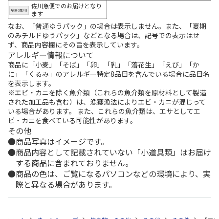
佐川急便でのお届けとなり
ます
なお、「普通ゆうパック」の場合は表示しません。また、「夏期
のみチルドゆうパック」などとなる場合は、記号での表示はせ
ず、商品内容欄にその旨を表示しています。
アレルギー情報について
商品に「小麦」「そば」「卵」「乳」「落花生」「えび」「か
に」「くるみ」のアレルギー特定8品目を含んでいる場合に品目名
を表示します。
※エビ・カニを除く魚介類（これらの魚介類を原材料として製造
された加工品も含む）は、漁獲漁法によりエビ・カニが混じって
いる場合があります。 また、これらの魚介類は、エサとしてエ
ビ・カニを食べている可能性があります。
その他
商品写真はイメージです。
商品内容として記載されていない「小道具類」はお届け
する商品に含まれておりません。
商品の色は、ご覧になるパソコンなどの環境により、実
際と異なる場合があります。