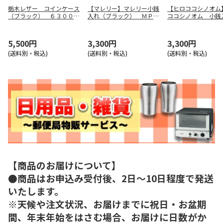
栃木レザー コインケース
【マレリー】マレリー小銭
【ヒロココシノオム
（ブラック） ６３０００
入れ（ブラック） ＭＰＣ
ココシノオム 小銭
６－１０
２５３０
ョコ） ＳＨＨＡＡ
Ｂ
5,500円
3,300円
3,300円
(送料別・税込)
(送料別・税込)
(送料別・税込)
【商品のお届けについて】
●商品はお申込み受付後、2日～10日程度で発送
いたします。
※天候や注文状況、お届けまでに祝日・お盆期
間、年末年始をはさむ場合、お届けに日数がか