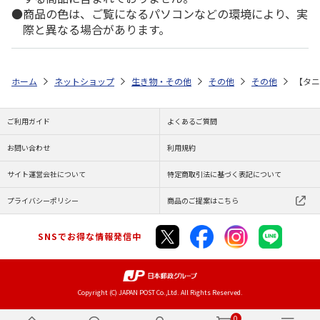
商品の色は、ご覧になるパソコンなどの環境により、実
際と異なる場合があります。
ホーム
ネットショップ
生き物・その他
その他
その他
【タニ
ご利用ガイド
よくあるご質問
お問い合わせ
利用規約
サイト運営会社について
特定商取引法に基づく表記について
プライバシーポリシー
商品のご提案はこちら
SNSでお得な情報発信中
Copyright (C) JAPAN POST Co.,Ltd. All Rights Reserved.
0