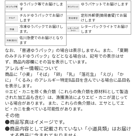
ゆうパック等でお届けしま
ゆうパケットでお届けします
す
チルドゆうパックでお届け
定形外郵便(簡易書留)でお届
します
けします
冷凍ゆうパックでお届けし
レターパックライトでお届け
ます。
します
佐川急便でのお届けとなり
ます
なお、「普通ゆうパック」の場合は表示しません。また、「夏期
のみチルドゆうパック」などとなる場合は、記号での表示はせ
ず、商品内容欄にその旨を表示しています。
アレルギー情報について
商品に「小麦」「そば」「卵」「乳」「落花生」「えび」「か
に」「くるみ」のアレルギー特定8品目を含んでいる場合に品目名
を表示します。
※エビ・カニを除く魚介類（これらの魚介類を原材料として製造
された加工品も含む）は、漁獲漁法によりエビ・カニが混じって
いる場合があります。 また、これらの魚介類は、エサとしてエ
ビ・カニを食べている可能性があります。
その他
商品写真はイメージです。
商品内容として記載されていない「小道具類」はお届け
する商品に含まれておりません。