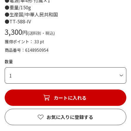
●電源/単4形 付属×1
●重量/150g
●生産国/中華人民共和国
●TT-588-IV
3,300
円
(送料別・税込)
獲得ポイント： 33 pt
商品番号
6148950954
数量
1
カートに入れる
お気に入りに登録する