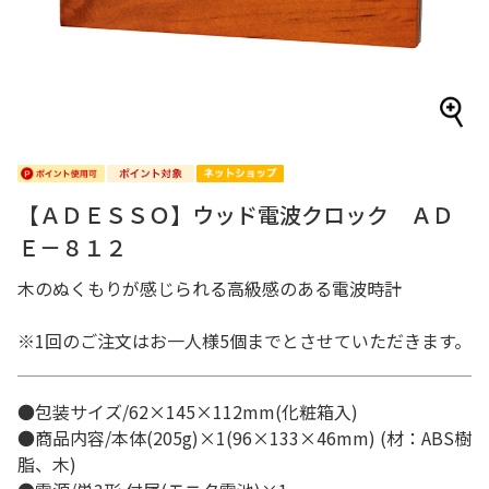
【ＡＤＥＳＳＯ】ウッド電波クロック ＡＤ
Ｅ－８１２
木のぬくもりが感じられる高級感のある電波時計
※1回のご注文はお一人様5個までとさせていただきます。
●包装サイズ/62×145×112mm(化粧箱入)
●商品内容/本体(205g)×1(96×133×46mm) (材：ABS樹
脂、木)