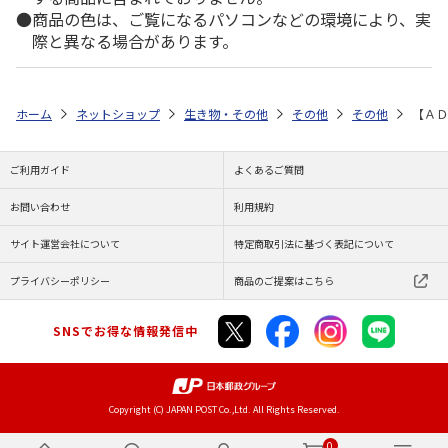
商品の色は、ご覧になるパソコンなどの環境により、実
際と異なる場合があります。
ホーム
ネットショップ
生き物・その他
その他
その他
【ＡＤ
ご利用ガイド
よくあるご質問
お問い合わせ
利用規約
サイト運営会社について
特定商取引法に基づく表記について
プライバシーポリシー
商品のご提案はこちら
SNSでお得な情報発信中
Copyright (C) JAPAN POST Co.,Ltd. All Rights Reserved.
0