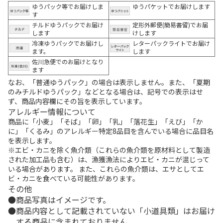
ゆうパック等でお届けしま
ゆうパケットでお届けします
す
チルドゆうパックでお届け
定形外郵便(簡易書留)でお届
します
けします
冷凍ゆうパックでお届けし
レターパックライトでお届け
ます。
します
佐川急便でのお届けとなり
ます
なお、「普通ゆうパック」の場合は表示しません。また、「夏期
のみチルドゆうパック」などとなる場合は、記号での表示はせ
ず、商品内容欄にその旨を表示しています。
アレルギー情報について
商品に「小麦」「そば」「卵」「乳」「落花生」「えび」「か
に」「くるみ」のアレルギー特定8品目を含んでいる場合に品目名
を表示します。
※エビ・カニを除く魚介類（これらの魚介類を原材料として製造
された加工品も含む）は、漁獲漁法によりエビ・カニが混じって
いる場合があります。 また、これらの魚介類は、エサとしてエ
ビ・カニを食べている可能性があります。
その他
商品写真はイメージです。
商品内容として記載されていない「小道具類」はお届け
する商品に含まれておりません。