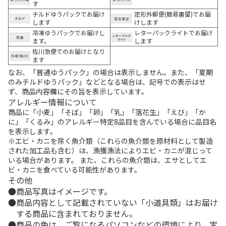
す
チルドゆうパックでお届け
定形外郵便(簡易書留)でお届
します
けします
冷凍ゆうパックでお届けし
レターパックライトでお届け
ます。
します
佐川急便でのお届けとなり
ます
なお、「普通ゆうパック」の場合は表示しません。また、「夏期
のみチルドゆうパック」などとなる場合は、記号での表示はせ
ず、商品内容欄にその旨を表示しています。
アレルギー情報について
商品に「小麦」「そば」「卵」「乳」「落花生」「えび」「か
に」「くるみ」のアレルギー特定8品目を含んでいる場合に品目名
を表示します。
※エビ・カニを除く魚介類（これらの魚介類を原材料として製造
された加工品も含む）は、漁獲漁法によりエビ・カニが混じって
いる場合があります。 また、これらの魚介類は、エサとしてエ
ビ・カニを食べている可能性があります。
その他
商品写真はイメージです。
商品内容として記載されていない「小道具類」はお届け
する商品に含まれておりません。
商品の色は、ご覧になるパソコンなどの環境により、実