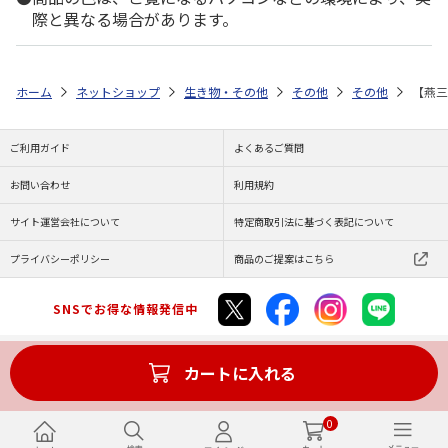
際と異なる場合があります。
ホーム
ネットショップ
生き物・その他
その他
その他
【燕三
ご利用ガイド
よくあるご質問
お問い合わせ
利用規約
サイト運営会社について
特定商取引法に基づく表記について
プライバシーポリシー
商品のご提案はこちら
SNSでお得な情報発信中
カートに入れる
Copyright (C) JAPAN POST Co.,Ltd. All Rights Reserved.
0