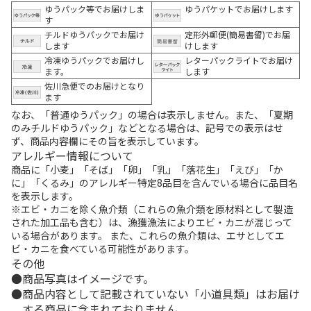
ゆうパック等でお届けしま
ゆうパケットでお届けします
す
チルドゆうパックでお届け
定形外郵便(簡易書留)でお届
します
けします
冷凍ゆうパックでお届けし
レターパックライトでお届け
ます。
します
佐川急便でのお届けとなり
ます
なお、「普通ゆうパック」の場合は表示しません。また、「夏期
のみチルドゆうパック」などとなる場合は、記号での表示はせ
ず、商品内容欄にその旨を表示しています。
アレルギー情報について
商品に「小麦」「そば」「卵」「乳」「落花生」「えび」「か
に」「くるみ」のアレルギー特定8品目を含んでいる場合に品目名
を表示します。
※エビ・カニを除く魚介類（これらの魚介類を原材料として製造
された加工品も含む）は、漁獲漁法によりエビ・カニが混じって
いる場合があります。 また、これらの魚介類は、エサとしてエ
ビ・カニを食べている可能性があります。
その他
商品写真はイメージです。
商品内容として記載されていない「小道具類」はお届け
する商品に含まれておりません。