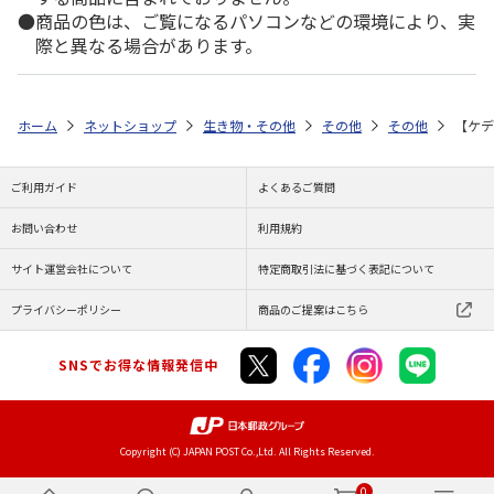
商品の色は、ご覧になるパソコンなどの環境により、実
際と異なる場合があります。
ホーム
ネットショップ
生き物・その他
その他
その他
【ケデ
ご利用ガイド
よくあるご質問
お問い合わせ
利用規約
サイト運営会社について
特定商取引法に基づく表記について
プライバシーポリシー
商品のご提案はこちら
SNSでお得な情報発信中
Copyright (C) JAPAN POST Co.,Ltd. All Rights Reserved.
0