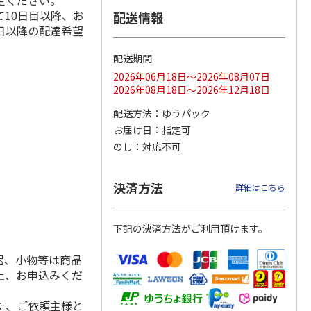
定ください。
10日目以降、お
配送情報
日以降の配達希望
配送期間
ス 大
MLB ドジャース 大
ドジャース 大谷翔
MLB ドジャース 大
由伸・
谷翔平 2026 NL 3・
平 日本人最多53試
谷翔平 2026 NL 3・
2026年06月18日～2026年08月07日
日本人
…
4月投手
…
合連続出塁記念 シ
4月投手
…
2026年08月18日～2026年12月18日
ル
…
17,000円
17,000円
8,500円
配送方法
ゆうパック
(送料・税込)
(送料・税込)
(送料・税込)
お届け日
指定可
のし
対応不可
決済方法
詳細はこちら
下記の決済方法がご利用頂けます。
器、小物等は商品
上、お申込みくだ
た、ご依頼主様と