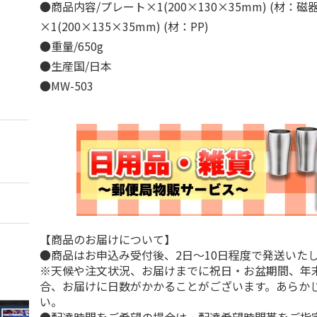
●商品内容/プレート×1(200×130×35mm) (材：磁
×1(200×135×35mm) (材：PP)
●重量/650g
●生産国/日本
●MW-503
【商品のお届けについて】
●商品はお申込み受付後、2日～10日程度で発送いた
※天候や注文状況、お届けまでに祝日・お盆期間、年
合、お届けに日数がかかることがございます。あらか
い。