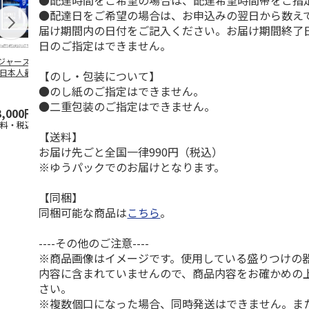
●配達時間をご希望の場合は、配達希望時間帯をご指
●配達日をご希望の場合は、お申込みの翌日から数えて
届け期間内の日付をご記入ください。お届け期間終了
日のご指定はできません。
ジャース 大谷翔
MLB ドジャース 大
ドジャース 大谷翔
MLB ドジャー
 日本人最多53試
谷翔平 2026 NL 3・
平 日本人最多53試
谷翔平・山本
【のし・包装について】
連続出塁記念 ダ
4月投手
…
合連続出塁記念 コ
佐々木朗希 
●のし紙のご指定はできません。
…
イ
…
●二重包装のご指定はできません。
3,000円
33,000円
9,900円
8,500円
送料・税込)
(送料・税込)
(送料・税込)
(送料・税込)
【送料】
お届け先ごと全国一律990円（税込）
※ゆうパックでのお届けとなります。
【同梱】
同梱可能な商品は
こちら
。
----その他のご注意----
※商品画像はイメージです。使用している盛りつけの
内容に含まれていませんので、商品内容をお確かめの
さい。
※複数個口になった場合、同時発送はできません。ま