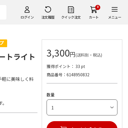
0
ログイン
注文履歴
クイック注文
カート
メニュー
3,300
円
ートライト
(送料別・税込)
獲得ポイント： 33 pt
商品番号
6148950832
手軽に美味しく料
数量
す。