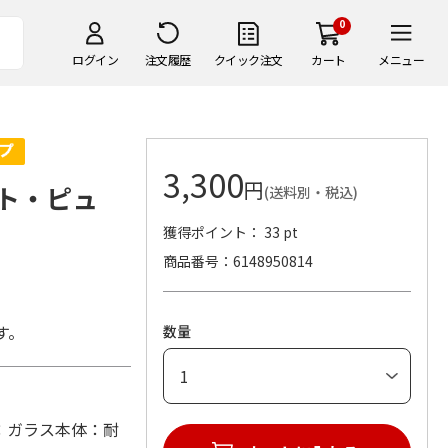
0
ログイン
注文履歴
クイック注文
カート
メニュー
3,300
円
ト・ピュ
(送料別・税込)
獲得ポイント： 33 pt
商品番号
6148950814
す。
数量
 (材：ガラス本体：耐