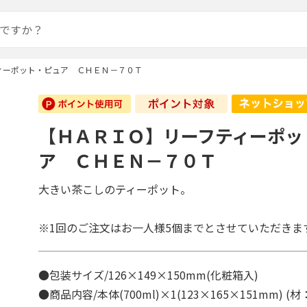
ィーポット・ピュア ＣＨＥＮ－７０Ｔ
【ＨＡＲＩＯ】リーフティーポッ
ア ＣＨＥＮ－７０Ｔ
大きい茶こしのティーポット。
※1回のご注文はお一人様5個までとさせていただきま
●包装サイズ/126×149×150mm(化粧箱入)
●商品内容/本体(700ml)×1(123×165×151mm)