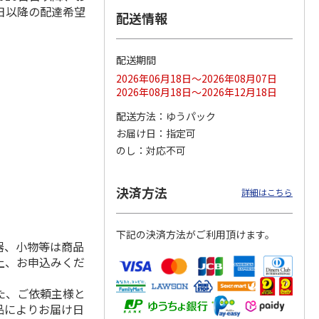
日以降の配達希望
配送情報
配送期間
ス 大
MLB ドジャース 大
ドジャース 大谷翔
MLB ドジャース 大
由伸・
谷翔平 2026 NL 3・
平 日本人最多53試
谷翔平 2026 NL 3・
2026年06月18日～2026年08月07日
日本人
…
4月投手
…
合連続出塁記念 シ
4月投手
…
2026年08月18日～2026年12月18日
ル
…
17,000円
17,000円
8,500円
配送方法
ゆうパック
(送料・税込)
(送料・税込)
(送料・税込)
お届け日
指定可
のし
対応不可
決済方法
詳細はこちら
下記の決済方法がご利用頂けます。
器、小物等は商品
上、お申込みくだ
た、ご依頼主様と
品によりお届け日