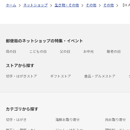
ホーム
ネットショップ
生き物・その他
その他
その他
【Ｈ
郵便局のネットショップの特集・イベント
母の日
こどもの日
父の日
お中元
敬老の日
ストアから探す
切手・はがきストア
ギフトストア
食品・グルメストア
カテゴリから探す
切手・はがき
海鮮お取り寄せ
肉お取り寄せ
梅干し・惣菜・カレー
ジャム・はちみつ
調味料・ドレッ