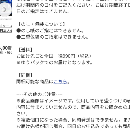
届け期間内の日付をご記入ください。お届け期間終了
日のご指定はできません。
【のし・包装について】
ジャース 大谷翔
MLB ドジャース 大
ドジャース 大谷翔
MLB ドジャー
●のし紙のご指定はできません。
 日本人最多53試
谷翔平 2026 NL 3・
平 日本人最多53試
谷翔平・山本
連続出塁記念 ダ
4月投手
…
合連続出塁記念 コ
佐々木朗希 
●二重包装のご指定はできません。
…
イ
…
3,000円
33,000円
9,900円
8,500円
【送料】
送料・税込)
(送料・税込)
(送料・税込)
(送料・税込)
お届け先ごと全国一律990円（税込）
※ゆうパックでのお届けとなります。
【同梱】
同梱可能な商品は
こちら
。
----その他のご注意----
※商品画像はイメージです。使用している盛りつけの
内容に含まれていませんので、商品内容をお確かめの
さい。
※複数個口になった場合、同時発送はできません。ま
お届け先様が同じ場合、同日のお申込みであっても商