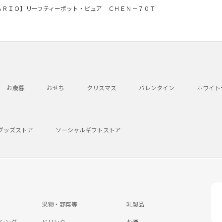
ＡＲＩＯ】リーフティーポット・ピュア ＣＨＥＮ－７０Ｔ
お歳暮
おせち
クリスマス
バレンタイン
ホワイト
グッズストア
ソーシャルギフトストア
果物・野菜等
乳製品
シング
ドリンク
お酒