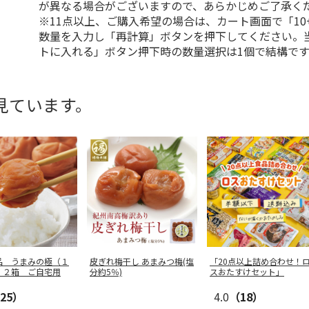
が異なる場合がございますので、あらかじめご了承く
※11点以上、ご購入希望の場合は、カート画面で「10
数量を入力し「再計算」ボタンを押下してください。
トに入れる」ボタン押下時の数量選択は1個で結構です
見ています。
品 うまみの極（１
皮ぎれ梅干し あまみつ梅(塩
「20点以上詰め合わせ！
 ２箱 ご自宅用
分約5％)
スおたすけセット」
25）
4.0
（18）