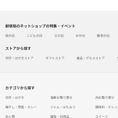
郵便局のネットショップの特集・イベント
母の日
こどもの日
父の日
お中元
敬老の日
ストアから探す
切手・はがきストア
ギフトストア
食品・グルメストア
カテゴリから探す
切手・はがき
海鮮お取り寄せ
肉お取り寄せ
梅干し・惣菜・カレー
ジャム・はちみつ
調味料・ドレッ
めん類
雑貨・日用品
スイーツ