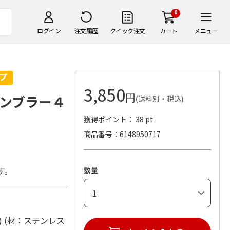
0
ログイン
注文履歴
クイック注文
カート
メニュー
3,850
円
ンブラー４
(送料別・税込)
獲得ポイント： 38 pt
商品番号
6148950717
す。
数量
mm) (材：ステンレス