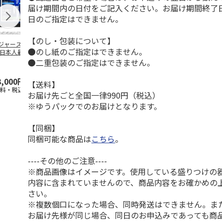
届け期間内の日付をご記入ください。お届け期間終了
日のご指定はできません。
【のし・包装について】
ジャース 大谷翔
MLB ドジャース 大
ドジャース 大谷翔
MLB ドジャー
●のし紙のご指定はできません。
 日本人最多53試
谷翔平 2026 NL 3・
平 日本人最多53試
谷翔平・山本
連続出塁記念 ダ
4月投手
…
合連続出塁記念 コ
佐々木朗希 
●二重包装のご指定はできません。
…
イ
…
3,000円
33,000円
9,900円
8,500円
【送料】
送料・税込)
(送料・税込)
(送料・税込)
(送料・税込)
お届け先ごと全国一律990円（税込）
※ゆうパックでのお届けとなります。
【同梱】
同梱可能な商品は
こちら
。
----その他のご注意----
※商品画像はイメージです。使用している盛りつけの
内容に含まれていませんので、商品内容をお確かめの
さい。
※複数個口になった場合、同時発送はできません。ま
お届け先様が同じ場合、同日のお申込みであっても商