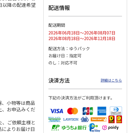
日以降の配達希望
配送情報
配送期間
ス 大
MLB ドジャース 大
ドジャース 大谷翔
MLB ドジャース 大
由伸・
谷翔平 2026 NL 3・
平 日本人最多53試
谷翔平 2026 NL 3・
2026年06月18日～2026年08月07日
日本人
…
4月投手
…
合連続出塁記念 シ
4月投手
…
2026年08月18日～2026年12月18日
ル
…
17,000円
17,000円
8,500円
配送方法
ゆうパック
(送料・税込)
(送料・税込)
(送料・税込)
お届け日
指定可
のし
対応不可
決済方法
詳細はこちら
下記の決済方法がご利用頂けます。
器、小物等は商品
上、お申込みくだ
た、ご依頼主様と
品によりお届け日