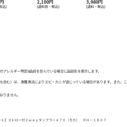
0円
2,100円
3,980円
税込)
(送料別・税込)
(送料・税込)
のアレルギー特定8品目を含んでいる場合に品目名を表示します。
も含む）は、漁獲漁法によりエビ・カニが混じっている場合があります。また、こ
おりません。
ート】ストロー付２ｗａｙタンブラー４７０（モカ） ＲＨ－１８０７