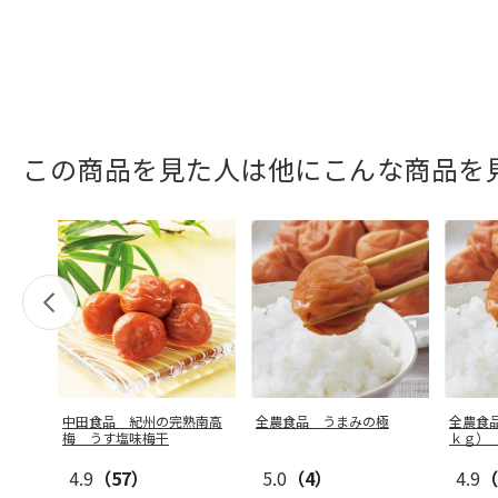
この商品を見た人は他にこんな商品を
中田食品 紀州の完熟南高
全農食品 うまみの極
全農食
梅 うす塩味梅干
ｋｇ）
4.9
（57）
5.0
（4）
4.9
（