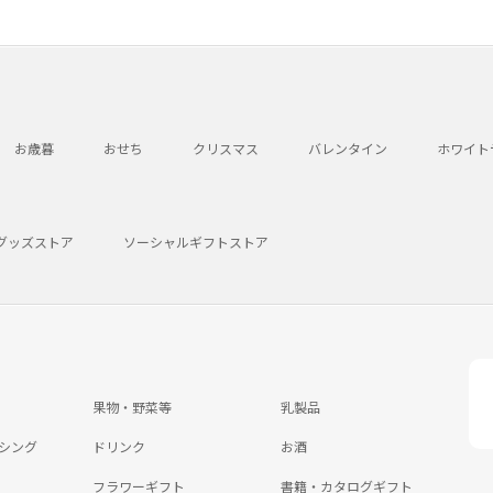
お歳暮
おせち
クリスマス
バレンタイン
ホワイト
グッズストア
ソーシャルギフトストア
果物・野菜等
乳製品
シング
ドリンク
お酒
フラワーギフト
書籍・カタログギフト