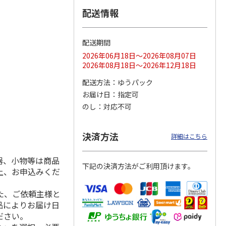
配送情報
配送期間
ス 大
MLB ドジャース 大
ドジャース 大谷翔
MLB ドジャース 大
由伸・
谷翔平 2026 NL 3・
平 日本人最多53試
谷翔平 2026 NL 3・
2026年06月18日～2026年08月07日
日本人
…
4月投手
…
合連続出塁記念 シ
4月投手
…
2026年08月18日～2026年12月18日
ル
…
17,000円
17,000円
8,500円
配送方法
ゆうパック
(送料・税込)
(送料・税込)
(送料・税込)
お届け日
指定可
のし
対応不可
決済方法
詳細はこちら
器、小物等は商品
下記の決済方法がご利用頂けます。
上、お申込みくだ
た、ご依頼主様と
品によりお届け日
ださい。