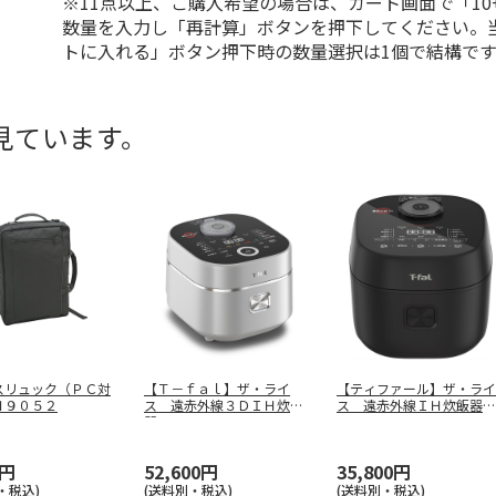
※11点以上、ご購入希望の場合は、カート画面で「10
数量を入力し「再計算」ボタンを押下してください。
トに入れる」ボタン押下時の数量選択は1個で結構です
見ています。
スリュック（ＰＣ対
【Ｔ－ｆａｌ】ザ・ライ
【ティファール】ザ・ライ
Ｈ９０５２
ス 遠赤外線３ＤＩＨ炊飯
ス 遠赤外線ＩＨ炊飯器
器 ＲＫ８９
…
ＲＫ９１０
…
0円
52,600円
35,800円
・税込)
(送料別・税込)
(送料別・税込)