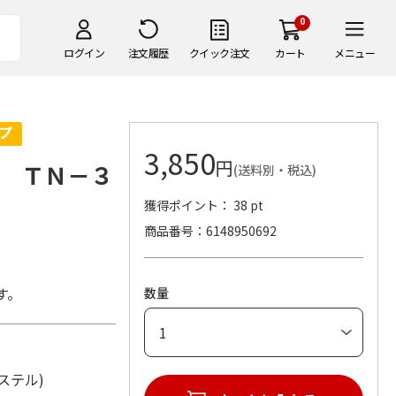
0
ログイン
注文履歴
クイック注文
カート
メニュー
3,850
円
 ＴＮ－３
(送料別・税込)
獲得ポイント： 38 pt
商品番号
6148950692
す。
数量
リエステル)