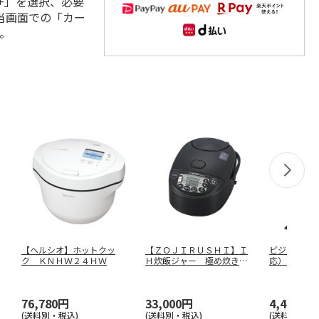
+」を選択、必要
当画面での「カー
。
【ヘルシオ】ホットクッ
【ＺＯＪＩＲＵＳＨＩ】Ｉ
ビジネスリ
ク ＫＮＨＷ２４ＨＷ
Ｈ炊飯ジャー 極め炊き
応） Ｈ９
ＮＷ－ＶＫ
…
76,780円
33,000円
4,400円
(送料別・税込)
(送料別・税込)
(送料別・税込