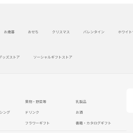
お歳暮
おせち
クリスマス
バレンタイン
ホワイト
グッズストア
ソーシャルギフトストア
果物・野菜等
乳製品
シング
ドリンク
お酒
フラワーギフト
書籍・カタログギフト