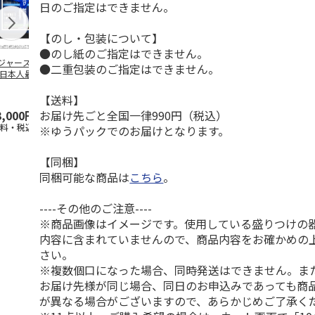
日のご指定はできません。
【のし・包装について】
●のし紙のご指定はできません。
ジャース 大谷翔
MLB ドジャース 大
ドジャース 大谷翔
MLB ドジャー
●二重包装のご指定はできません。
 日本人最多53試
谷翔平 2026 NL 3・
平 日本人最多53試
谷翔平・山本
連続出塁記念 ダ
4月投手
…
合連続出塁記念 コ
佐々木朗希 
…
イ
…
【送料】
お届け先ごと全国一律990円（税込）
3,000円
33,000円
9,900円
8,500円
送料・税込)
(送料・税込)
(送料・税込)
(送料・税込)
※ゆうパックでのお届けとなります。
【同梱】
同梱可能な商品は
こちら
。
----その他のご注意----
※商品画像はイメージです。使用している盛りつけの
内容に含まれていませんので、商品内容をお確かめの
さい。
※複数個口になった場合、同時発送はできません。ま
お届け先様が同じ場合、同日のお申込みであっても商
が異なる場合がございますので、あらかじめご了承く