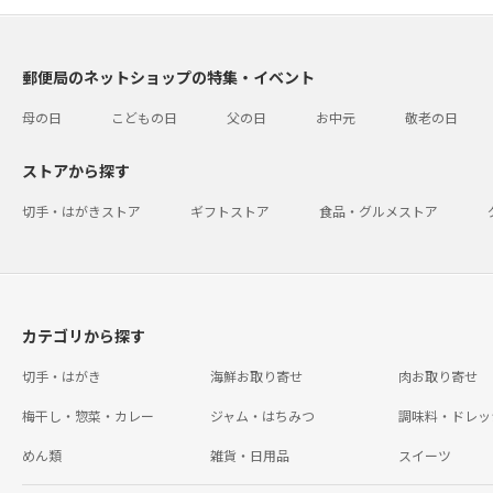
郵便局のネットショップの特集・イベント
母の日
こどもの日
父の日
お中元
敬老の日
ストアから探す
切手・はがきストア
ギフトストア
食品・グルメストア
カテゴリから探す
切手・はがき
海鮮お取り寄せ
肉お取り寄せ
梅干し・惣菜・カレー
ジャム・はちみつ
調味料・ドレッ
めん類
雑貨・日用品
スイーツ